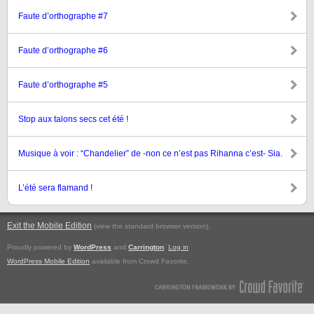
Faute d’orthographe #7
Faute d’orthographe #6
Faute d’orthographe #5
Stop aux talons secs cet été !
Musique à voir : “Chandelier” de -non ce n’est pas Rihanna c’est- Sia.
L’été sera flamand !
Exit the Mobile Edition
.
(view the standard browser version)
Proudly powered by
WordPress
and
Carrington
.
Log in
WordPress Mobile Edition
available from Crowd Favorite.