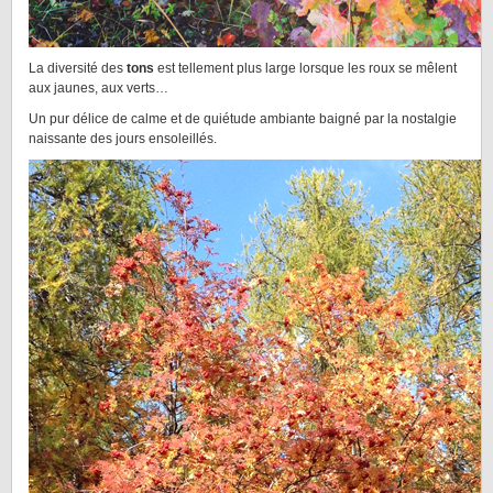
La diversité des
tons
est tellement plus large lorsque les roux se mêlent
aux jaunes, aux verts…
Un pur délice de calme et de quiétude ambiante baigné par la nostalgie
naissante des jours ensoleillés.