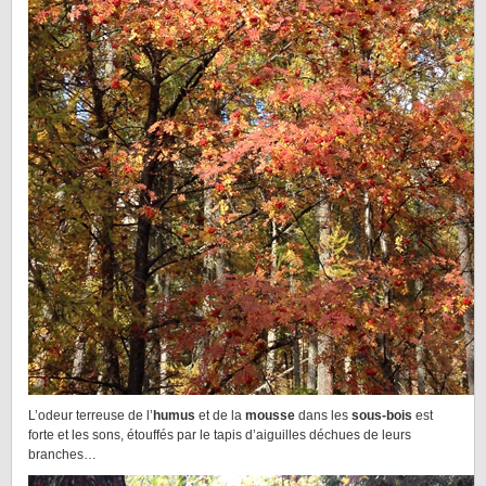
L’odeur terreuse de l’
humus
et de la
mousse
dans les
sous-bois
est
forte et les sons, étouffés par le tapis d’aiguilles déchues de leurs
branches…