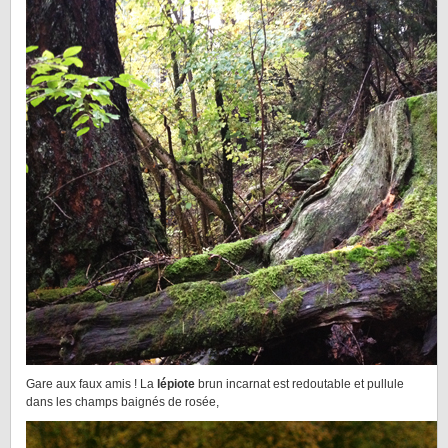
Gare aux faux amis ! La
lépiote
brun incarnat est redoutable et pullule
dans les champs baignés de rosée,