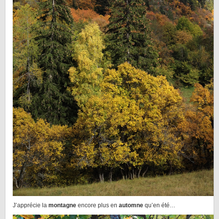
J’apprécie la
montagne
encore plus en
automne
qu’en été…