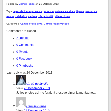
Posted by
Camille-Fraise
on 28 October 2013.
Tags:
alpes de haute provence
,
automne
,
colmars les alpes
,
lépiote
,
montagne
,
nature
,
val d'Allos
,
vauban
,
village fortifié
,
villars-colmars
Categories:
Camille-Fraise aime
,
Camille-Fraise voyage
Comments are closed.
2 Replies
0 Comments
0 Tweets
0 Facebook
0 Pingbacks
Last reply was 24 December 2013
Un air de famille
View
23 December 2013
Jolies photos qui me feraient presque aimer la montagne…
Camille-Fraise
View
24 December 2013