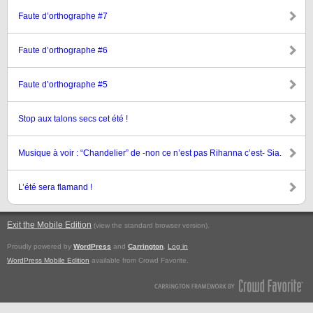
Faute d’orthographe #7
Faute d’orthographe #6
Faute d’orthographe #5
Stop aux talons secs cet été !
Musique à voir : “Chandelier” de -non ce n’est pas Rihanna c’est- Sia.
L’été sera flamand !
Exit the Mobile Edition
.
(view the standard browser version)
Proudly powered by
WordPress
and
Carrington
.
Log in
WordPress Mobile Edition
available from Crowd Favorite.