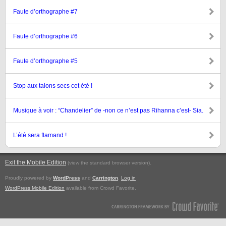
Faute d’orthographe #7
Faute d’orthographe #6
Faute d’orthographe #5
Stop aux talons secs cet été !
Musique à voir : “Chandelier” de -non ce n’est pas Rihanna c’est- Sia.
L’été sera flamand !
Exit the Mobile Edition
.
(view the standard browser version)
Proudly powered by
WordPress
and
Carrington
.
Log in
WordPress Mobile Edition
available from Crowd Favorite.