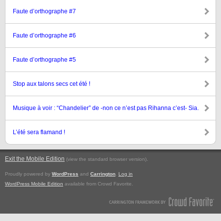
Faute d’orthographe #7
Faute d’orthographe #6
Faute d’orthographe #5
Stop aux talons secs cet été !
Musique à voir : “Chandelier” de -non ce n’est pas Rihanna c’est- Sia.
L’été sera flamand !
Exit the Mobile Edition
.
(view the standard browser version)
Proudly powered by
WordPress
and
Carrington
.
Log in
WordPress Mobile Edition
available from Crowd Favorite.