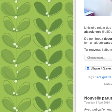
L’histoire relate des
alsaciennes
tiraill
De nombreux
docum
font un album
excep
Tu trouveras l’album 
Tags:
1ère guerre
Publi
Nouvelle paru
Tuesday 8 April 2014
Avec tout ça j’en o