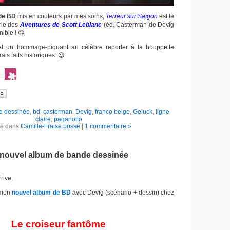
de BD
mis en couleurs par mes soins,
Terreur sur Saïgon
est le
rie des
Aventures de Scott Leblanc
(éd. Casterman de Devig
nible ! 😉
 et un hommage-piquant au célèbre reporter à la houppette
ais faits historiques. 😉
e dessinée
,
bd
,
casterman
,
Devig
,
franco belge
,
Geluck
,
ligne
claire
,
paganotto
ié dans
Camille-Fraise bosse
|
1 commentaire »
 nouvel album de bande dessinée
rive,
 mon
nouvel album de BD
avec Devig (scénario + dessin) chez
Le croiseur fantôme