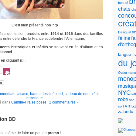
b
beauté
chats
cha
conco
créa
C’est bien présenté non ? :p
en
Desigual
 faits qui se sont produits entre
1914 et 1915
dans des familles
féline
fa
ées entre défendre la France et défendre l’Allemagne.
d'ortho
ents historiques et inédits
se trouvent en fin d’album et en
tionnel
:
langue f
du j
en cliquant ici :
Outlet
manu
monop
musiqu
NYC
 mondiale
,
alsace
,
bande dessinée
,
bd
,
cadeau de noel
,
récit
pa
historique
robe
sac
é dans
Camille-Fraise bosse
|
2 commentaires »
vint
sort
zalando
tion BD
ublie même de faire un peu de
promo
!