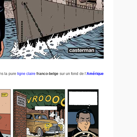
ans la pure
ligne claire
franco-belge
sur un fond de l’
Amérique