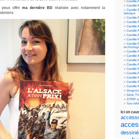
Camille-
Camille-
u peux offrir
ma dernière BD
réalisée avec notamment la
Camille-
storiens :
fabrique
Camille-
Camille-
Camille-
Camille-F
Camille-
Camille-
Camille-
technolog
Camille-
Camille-
Camille-
Camille-F
Camille-
Camille-F
Camille-F
Camille-
Camille-
Grognon
Série T
STRIP 
Tom HA
Ici on cau
accesso
acces
dessiné