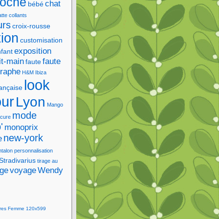
roche
chat
bébé
tte
collants
urs
croix-rousse
tion
customisation
exposition
fant
it-main
faute
faute
graphe
H&M
Ibiza
look
rançaise
our
Lyon
Mango
mode
cure
'
monoprix
new-york
e
ntalon
personnalisation
Stradivarius
tirage au
age
voyage
Wendy