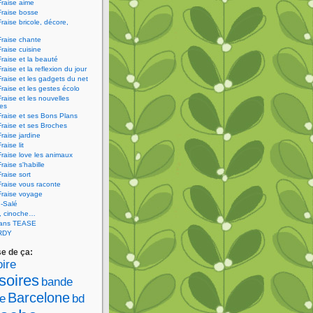
Fraise aime
Fraise bosse
Fraise bricole, décore,
Fraise chante
Fraise cuisine
Fraise et la beauté
raise et la reflexion du jour
Fraise et les gadgets du net
Fraise et les gestes écolo
Fraise et les nouvelles
ies
Fraise et ses Bons Plans
Fraise et ses Broches
Fraise jardine
raise lit
Fraise love les animaux
raise s'habille
raise sort
Fraise vous raconte
Fraise voyage
-Salé
V, cinoche…
sans TEASE
RDY
se de ça:
ire
soires
bande
Barcelone
e
bd