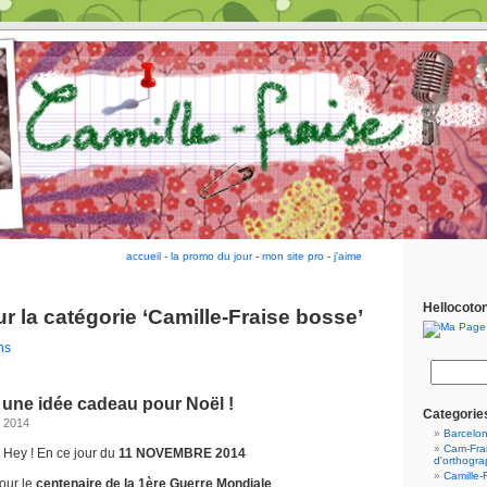
accueil
-
la promo du jour
-
mon site pro
-
j'aime
Hellocoto
r la catégorie ‘Camille-Fraise bosse’
ns
 une idée cadeau pour Noël !
Categorie
 2014
Barcelo
Cam-Frai
Hey ! En ce jour du
11 NOVEMBRE 2014
d'orthogr
Camille-
pour le
centenaire de la 1ère Guerre Mondiale