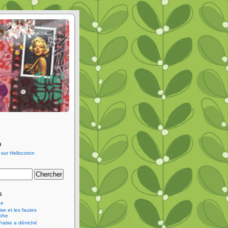
n
s
ne
se et les fautes
aphe
Fraise a déniché