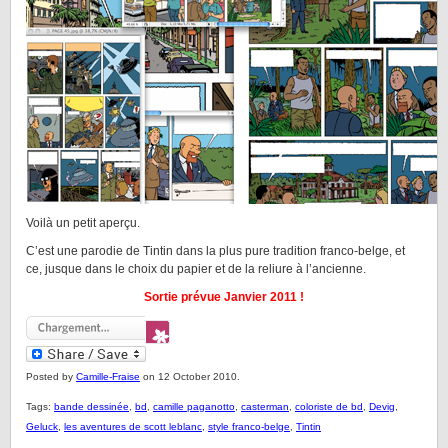
Voilà un petit aperçu.
C’est une parodie de Tintin dans la plus pure tradition franco-belge, et
ce, jusque dans le choix du papier et de la reliure à l’ancienne.
Sortie prévue Janvier 2011 !
Posted by
Camille-Fraise
on 12 October 2010.
Tags:
bande dessinée
,
bd
,
camille paganotto
,
casterman
,
coloriste de bd
,
Devig
,
Geluck
,
les aventures de scott leblanc
,
style franco-belge
,
Tintin