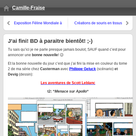
Camille-Fraise
Exposition Féline Mondiale à
Créations de souris en tissus
Saint-Etienne
J’ai fini! BD à paraitre bientôt! ;-)
Tu sais qu’ici je ne parle presque jamais boulot, SAUF quand c’est pour
annoncer une
bonne nouvelle
! 😉
Et la bonne nouvelle du jour c’est que j’ai fini la mise en couleur du tome
2 de ma série chez
Casterman
avec
Philippe Geluck
(scénario)
et
Devig
(dessin):
Les aventures de Scott Leblanc
t2: “
Menace sur Apollo
“