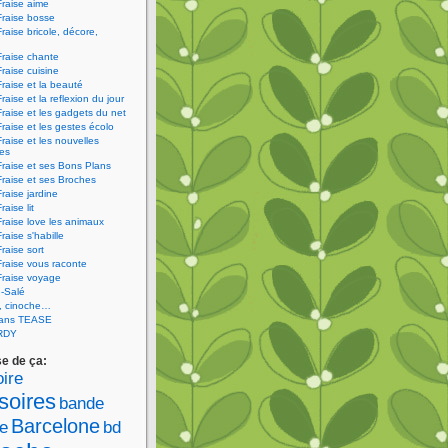
Fraise aime
Fraise bosse
Fraise bricole, décore,
Fraise chante
Fraise cuisine
Fraise et la beauté
raise et la reflexion du jour
Fraise et les gadgets du net
Fraise et les gestes écolo
Fraise et les nouvelles
ies
Fraise et ses Bons Plans
Fraise et ses Broches
Fraise jardine
raise lit
Fraise love les animaux
raise s'habille
raise sort
Fraise vous raconte
Fraise voyage
-Salé
V, cinoche…
sans TEASE
RDY
se de ça:
ire
soires
bande
Barcelone
e
bd