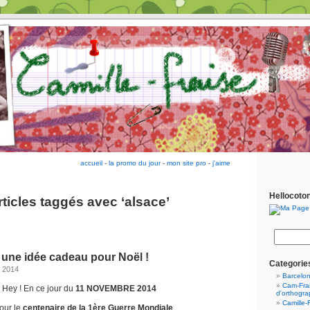
accueil
-
la promo du jour
-
mon site pro
-
j'aime
Hellocoto
rticles taggés avec ‘alsace’
 une idée cadeau pour Noël !
Categorie
 2014
Barcelo
Cam-Frai
Hey ! En ce jour du
11 NOVEMBRE 2014
d'orthogr
Camille-
pour le
centenaire de la 1ère Guerre Mondiale