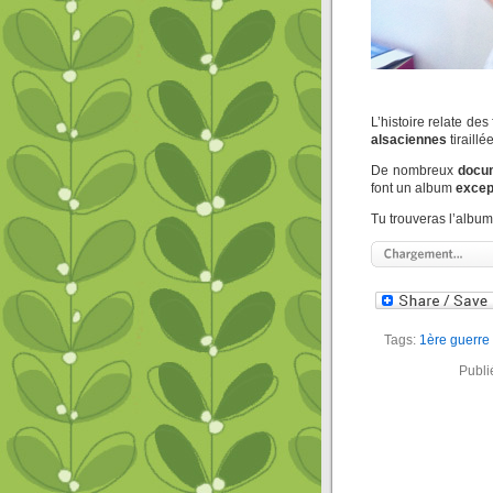
L’histoire relate des
alsaciennes
tiraill
De nombreux
docum
font un album
excep
Tu trouveras l’album 
Tags:
1ère guerre
Publi