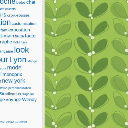
roche
chat
bébé
tte
collants
urs
croix-rousse
tion
customisation
exposition
fant
it-main
faute
faute
graphe
H&M
Ibiza
look
rançaise
our
Lyon
Mango
mode
cure
'
monoprix
new-york
e
ntalon
personnalisation
Stradivarius
tirage au
age
voyage
Wendy