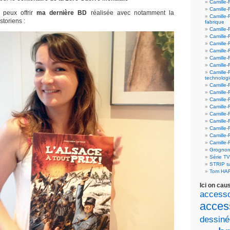
Camille-
Camille-
u peux offrir
ma dernière BD
réalisée avec notamment la
Camille-
storiens :
fabrique
Camille-
Camille-
Camille-
Camille-F
Camille-
Camille-
Camille-
technolog
Camille-
Camille-
Camille-
Camille-F
Camille-
Camille-F
Camille-F
Camille-
Camille-
Grognon
Série T
STRIP 
Tom HA
Ici on cau
accesso
acces
dessiné