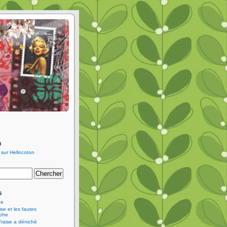
n
s
ne
se et les fautes
aphe
Fraise a déniché