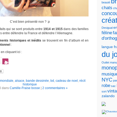
b
beauté
chats
cha
conco
créa
C’est bien présenté non ? :p
en
Desigual
 faits qui se sont produits entre
1914 et 1915
dans des familles
féline
fa
ées entre défendre la France et défendre l’Allemagne.
d'ortho
ents historiques et inédits
se trouvent en fin d’album et en
tionnel
:
langue f
du j
en cliquant ici :
Outlet
manu
monop
musiqu
NYC
 mondiale
,
alsace
,
bande dessinée
,
bd
,
cadeau de noel
,
récit
pa
historique
robe
sac
é dans
Camille-Fraise bosse
|
2 commentaires »
vint
sort
zalando