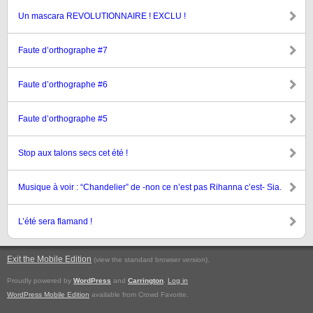
Un mascara REVOLUTIONNAIRE ! EXCLU !
Faute d’orthographe #7
Faute d’orthographe #6
Faute d’orthographe #5
Stop aux talons secs cet été !
Musique à voir : “Chandelier” de -non ce n’est pas Rihanna c’est- Sia.
L’été sera flamand !
Exit the Mobile Edition
.
(view the standard browser version)
Proudly powered by
WordPress
and
Carrington
.
Log in
WordPress Mobile Edition
available from Crowd Favorite.