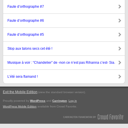
Faute d’orthographe #7
Faute d’orthographe #6
Faute d’orthographe #5
Stop aux talons secs cet été !
Musique à voir : “Chandelier” de -non ce n’est pas Rihanna c’est- Sia.
L’été sera flamand !
Exit the Mobile Edition
.
(view the standard browser version)
Proudly powered by
WordPress
and
Carrington
.
Log in
WordPress Mobile Edition
available from Crowd Favorite.