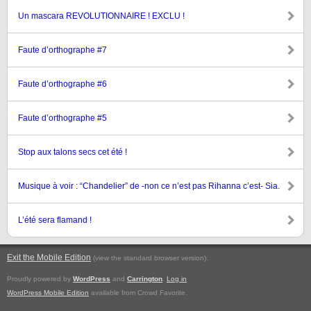
Un mascara REVOLUTIONNAIRE ! EXCLU !
Faute d’orthographe #7
Faute d’orthographe #6
Faute d’orthographe #5
Stop aux talons secs cet été !
Musique à voir : “Chandelier” de -non ce n’est pas Rihanna c’est- Sia.
L’été sera flamand !
Exit the Mobile Edition
.
(view the standard browser version)
Proudly powered by
WordPress
and
Carrington
.
Log in
WordPress Mobile Edition
available from Crowd Favorite.