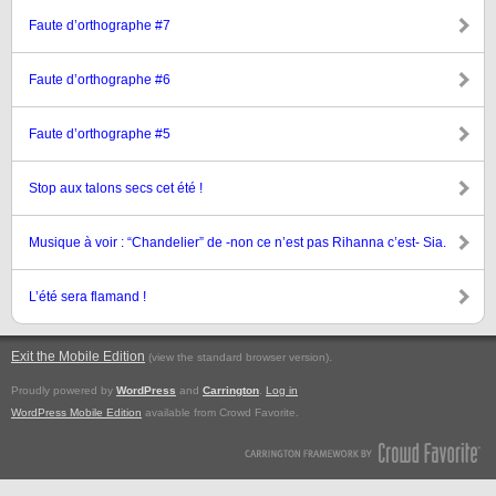
Faute d’orthographe #7
Faute d’orthographe #6
Faute d’orthographe #5
Stop aux talons secs cet été !
Musique à voir : “Chandelier” de -non ce n’est pas Rihanna c’est- Sia.
L’été sera flamand !
Exit the Mobile Edition
.
(view the standard browser version)
Proudly powered by
WordPress
and
Carrington
.
Log in
WordPress Mobile Edition
available from Crowd Favorite.