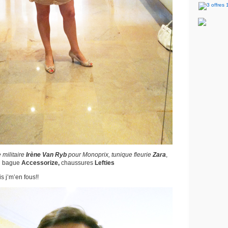
e militaire
Irène Van Ryb
pour Monoprix, tunique fleurie
Zara
,
bague
Accessorize,
chaussures
Lefties
is j’m’en fous!!