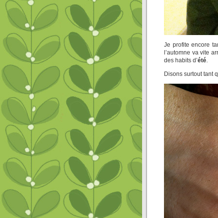
Je profite encore t
l’automne va vite arr
des habits d’
été
.
Disons surtout tant 