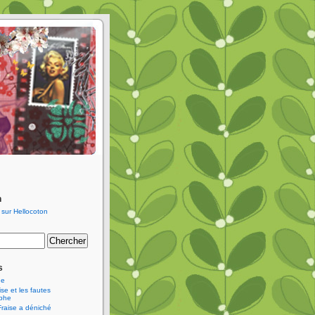
n
s
ne
se et les fautes
aphe
Fraise a déniché