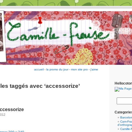
accueil
-
la promo du jour
-
mon site pro
-
j'aime
Hellocoto
cles taggés avec ‘accessorize’
ccessorize
Categorie
2012
Barcelo
Cam-Frai
d'orthogr
Camille-