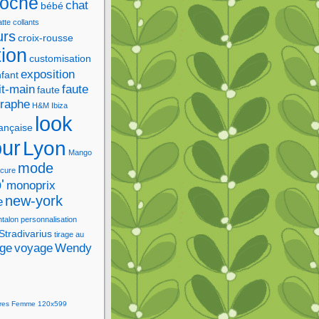
roche
chat
bébé
tte
collants
urs
croix-rousse
tion
customisation
exposition
fant
it-main
faute
faute
graphe
H&M
Ibiza
look
rançaise
our
Lyon
Mango
mode
cure
'
monoprix
new-york
e
ntalon
personnalisation
Stradivarius
tirage au
age
voyage
Wendy