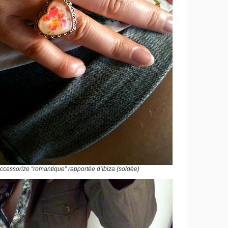
cessorize “romantique” rapportée d’Ibiza (soldée)