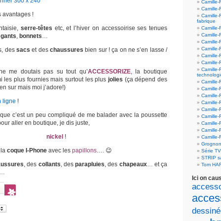
Camille-
Camille-
 avantages !
Camille-
fabrique
ntaisie,
serre-têtes
etc, et l’hiver on accessoirise ses tenues
Camille-
Camille-
,
gants
,
bonnets
…
Camille-
Camille-F
s, des
sacs
et des
chaussures
bien sur ! ça on ne s’en lasse /
Camille-
Camille-
Camille-
ne me doutais pas su tout qu’
ACCESSORIZE
, la boutique
technolog
 les plus fournies mais surtout les plus
jolies
(ça dépend des
Camille-
n sur mais moi j’adore!)
Camille-
Camille-
n ligne
!
Camille-F
Camille-
 que c’est un peu compliqué de me balader avec la poussette
Camille-F
our aller en boutique, je dis juste,
Camille-F
Camille-
nickel
!
Camille-
Grognon
 la
coque I-Phone
avec les
papillons
…. 😉
Série T
STRIP 
aussures
, des
collants
, des
parapluies
, des
chapeaux
… et ça
Tom HA
e…
Ici on cau
accesso
acces
dessiné