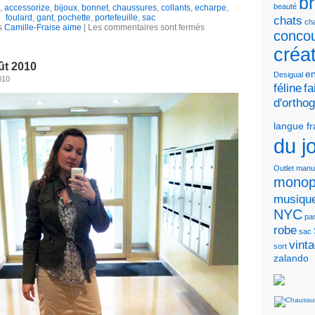
b
beauté
,
accessorize
,
bijoux
,
bonnet
,
chaussures
,
collants
,
echarpe
,
foulard
,
gant
,
pochette
,
portefeuille
,
sac
chats
cha
s
Camille-Fraise aime
|
Les commentaires sont fermés
conco
créa
ût 2010
en
Desigual
010
féline
fa
d'ortho
langue f
du j
Outlet
manu
monop
musiqu
NYC
pa
robe
sac
vint
sort
zalando