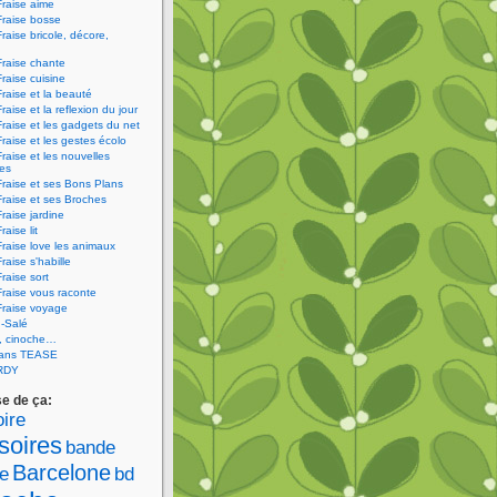
Fraise aime
Fraise bosse
Fraise bricole, décore,
Fraise chante
Fraise cuisine
Fraise et la beauté
raise et la reflexion du jour
Fraise et les gadgets du net
Fraise et les gestes écolo
Fraise et les nouvelles
ies
Fraise et ses Bons Plans
Fraise et ses Broches
Fraise jardine
raise lit
Fraise love les animaux
raise s'habille
raise sort
Fraise vous raconte
Fraise voyage
-Salé
V, cinoche…
sans TEASE
RDY
se de ça:
ire
soires
bande
Barcelone
e
bd