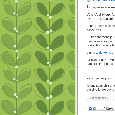
À chaque saison ses
L’été c’est
bijoux
fa
avec des
écharpes
Et pour les 2 saison
passe pas.
Et franchement je 
d’
accessoires
parmi
goûts de chacune bie
a un
site de vente e
La classe non ? Vu
dans les transports p
Perso, je craque sur
Ils ont aussi des
ch
aussi je le découvr