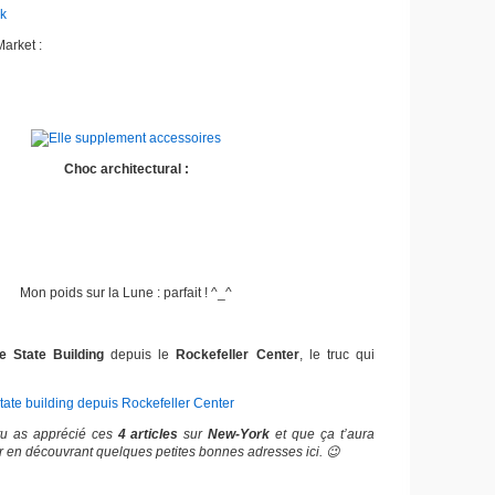
arket :
Choc architectural :
Mon poids sur la Lune : parfait ! ^_^
e State Building
depuis le
Rockefeller Center
, le truc qui
 tu as apprécié ces
4 articles
sur
New-York
et que ça t’aura
r en découvrant quelques petites bonnes adresses ici. 😉