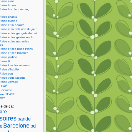
Fraise aime
Fraise bosse
Fraise bricole, décore,
Fraise chante
Fraise cuisine
Fraise et la beauté
raise et la reflexion du jour
Fraise et les gadgets du net
Fraise et les gestes écolo
Fraise et les nouvelles
ies
Fraise et ses Bons Plans
Fraise et ses Broches
Fraise jardine
raise lit
Fraise love les animaux
raise s'habille
raise sort
Fraise vous raconte
Fraise voyage
-Salé
V, cinoche…
sans TEASE
RDY
se de ça:
ire
soires
bande
Barcelone
e
bd