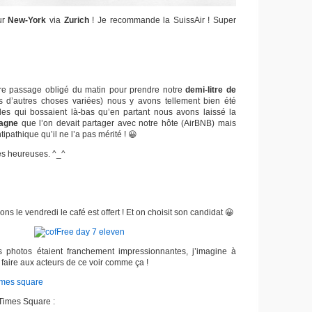
ur
New-York
via
Zurich
! Je recommande la SuissAir ! Super
re passage obligé du matin pour prendre notre
demi-litre de
tas d’autres choses variées) nous y avons tellement bien été
filles qui bossaient là-bas qu’en partant nous avons laissé la
agne
que l’on devait partager avec notre hôte (AirBNB) mais
ntipathique qu’il ne l’a pas mérité ! 😀
es heureuses. ^_^
s le vendredi le café est offert ! Et on choisit son candidat 😀
hotos étaient franchement impressionnantes, j’imagine à
 faire aux acteurs de ce voir comme ça !
 Times Square :