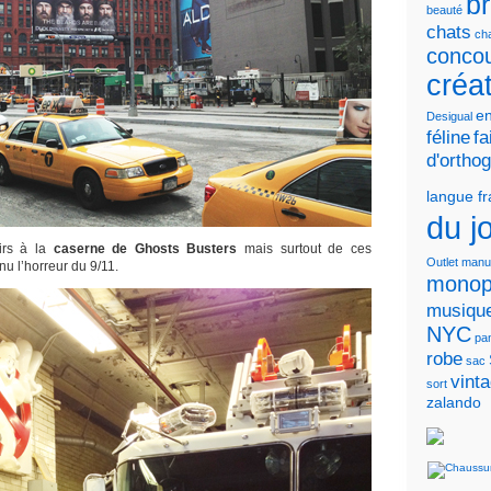
b
beauté
chats
cha
conco
créa
en
Desigual
féline
fa
d'ortho
langue f
du j
irs à la
caserne de Ghosts Busters
mais surtout de ces
Outlet
manu
u l’horreur du 9/11.
monop
musiqu
NYC
pa
robe
sac
vint
sort
zalando