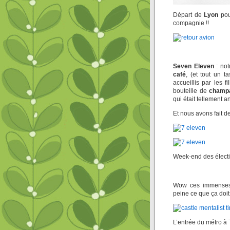
Départ de
Lyon
po
compagnie !!
Seven Eleven
: not
café
, (et tout un 
accueillis par les 
bouteille de
champ
qui était tellement a
Et nous avons fait d
Week-end des élection
Wow ces immenses p
peine ce que ça doit
L’entrée du métro à