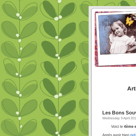
Art
Les Bons Souv
Wednesday 9 April 20
Voici le
4ème et
Après avoir bien
pré