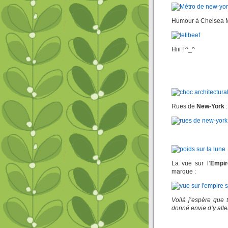
Humour à Chelsea M
Hiii ! ^_^
Rues de
New-York
:
La vue sur l’
Empir
marque :
Voilà j’espère que
donné envie d’y alle