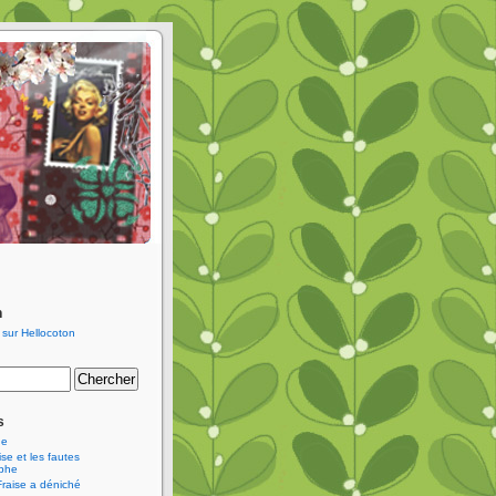
n
s
ne
se et les fautes
aphe
Fraise a déniché