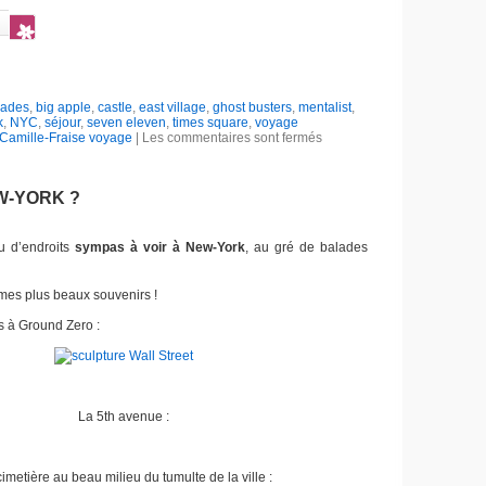
lades
,
big apple
,
castle
,
east village
,
ghost busters
,
mentalist
,
k
,
NYC
,
séjour
,
seven eleven
,
times square
,
voyage
Camille-Fraise voyage
|
Les commentaires sont fermés
EW-YORK ?
çu d’endroits
sympas à voir à New-York
, au gré de balades
 mes plus beaux souvenirs !
es à Ground Zero :
La 5th avenue :
imetière au beau milieu du tumulte de la ville :