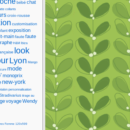
roche
chat
bébé
tte
collants
urs
croix-rousse
tion
customisation
exposition
fant
it-main
faute
faute
graphe
H&M
Ibiza
look
rançaise
our
Lyon
Mango
mode
cure
'
monoprix
new-york
e
ntalon
personnalisation
Stradivarius
tirage au
age
voyage
Wendy