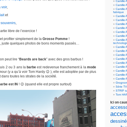
Camille-
Camille-
 voir
,
Camille-
fabrique
ait
et
Camille-
Camille-
 souvenirs
,
Camille-
Camille-F
rtie libre de l’exercice !
Camille-
Camille-
et profiter simplement de la
Grosse Pomme
!
Camille-
n”, juste quelques photos de bons moments passés…
technolog
Camille-
Camille-
Camille-
on peut lire “
Beards are back
” avec des gros barbus !
Camille-F
Camille-
puis 2 ou 3 ans la
barbe
est redevenue franchement à la
mode
Camille-F
Camille-F
our (y a qu’à voir Tom Hardy 😉 ), elle est adoptée par de plus
Camille-
dans toutes les strates de la société.
Camille-
Grognon
arbe est IN
! 😉 (quand elle est propre surtout)
Série T
STRIP 
Tom HA
Ici on cau
accesso
acces
dessiné