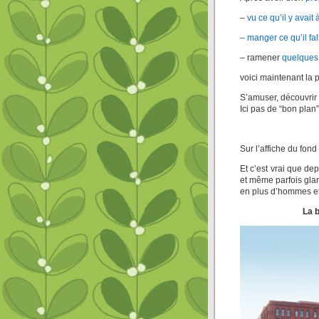
–
vu ce qu’il y avait à
– manger ce qu’il fall
– ramener
quelques
voici maintenant la pa
S’amuser, découvrir 
Ici pas de “bon pla
Sur l’affiche du fond 
Et c’est vrai que de
et même parfois glam
en plus d’hommes et 
La b