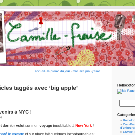
accueil
-
la promo du jour
-
mon site pro
-
j'aime
Hellocoto
icles taggés avec ‘big apple’
enirs à NYC !
Categorie
14
Barcelo
Cam-Frai
 dernier volet
sur mon
voyage
inoubliable à
New-York
!
d'orthogr
Camille-
paré le voyage
et sur place fait quelques incontournables :