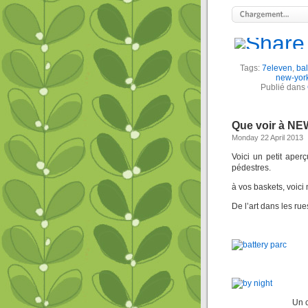
Tags:
7eleven
,
ba
new-yor
Publié dans
Que voir à N
Monday 22 April 2013
Voici un petit aper
pédestres.
à vos baskets, voici
De l’art dans les ru
Un c