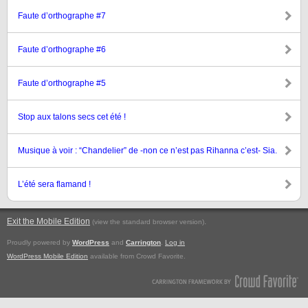
Faute d’orthographe #7
Faute d’orthographe #6
Faute d’orthographe #5
Stop aux talons secs cet été !
Musique à voir : “Chandelier” de -non ce n’est pas Rihanna c’est- Sia.
L’été sera flamand !
Exit the Mobile Edition
.
(view the standard browser version)
Proudly powered by
WordPress
and
Carrington
.
Log in
WordPress Mobile Edition
available from Crowd Favorite.