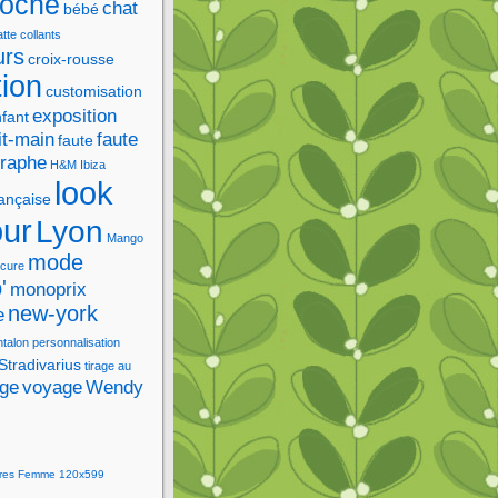
roche
chat
bébé
tte
collants
urs
croix-rousse
tion
customisation
exposition
fant
it-main
faute
faute
graphe
H&M
Ibiza
look
rançaise
our
Lyon
Mango
mode
cure
'
monoprix
new-york
e
ntalon
personnalisation
Stradivarius
tirage au
age
voyage
Wendy