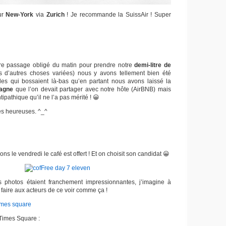
ur
New-York
via
Zurich
! Je recommande la SuissAir ! Super
re passage obligé du matin pour prendre notre
demi-litre de
tas d’autres choses variées) nous y avons tellement bien été
filles qui bossaient là-bas qu’en partant nous avons laissé la
agne
que l’on devait partager avec notre hôte (AirBNB) mais
ntipathique qu’il ne l’a pas mérité ! 😀
es heureuses. ^_^
s le vendredi le café est offert ! Et on choisit son candidat 😀
hotos étaient franchement impressionnantes, j’imagine à
 faire aux acteurs de ce voir comme ça !
 Times Square :