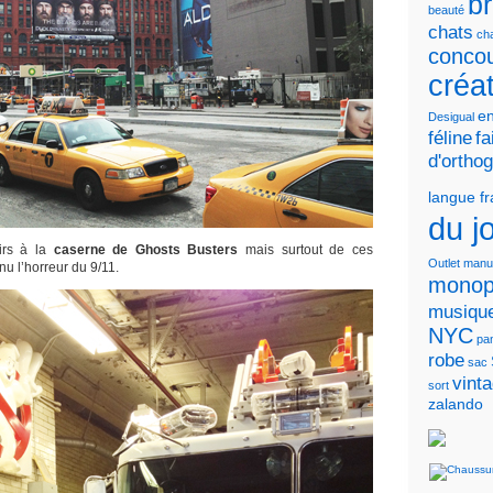
b
beauté
chats
cha
conco
créa
en
Desigual
féline
fa
d'ortho
langue f
du j
irs à la
caserne de Ghosts Busters
mais surtout de ces
Outlet
manu
u l’horreur du 9/11.
monop
musiqu
NYC
pa
robe
sac
vint
sort
zalando