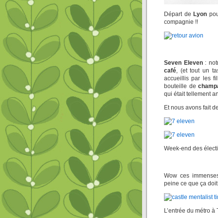
Départ de
Lyon
po
compagnie !!
Seven Eleven
: not
café
, (et tout un 
accueillis par les 
bouteille de
champ
qui était tellement a
Et nous avons fait d
Week-end des élection
Wow ces immenses p
peine ce que ça doit
L’entrée du métro à