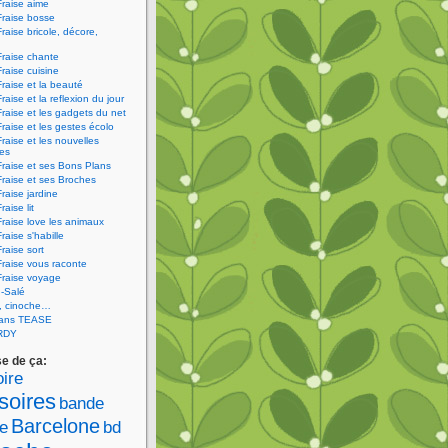
Fraise aime
Fraise bosse
Fraise bricole, décore,
Fraise chante
Fraise cuisine
Fraise et la beauté
raise et la reflexion du jour
Fraise et les gadgets du net
Fraise et les gestes écolo
Fraise et les nouvelles
ies
Fraise et ses Bons Plans
Fraise et ses Broches
Fraise jardine
raise lit
Fraise love les animaux
raise s'habille
raise sort
Fraise vous raconte
Fraise voyage
-Salé
V, cinoche…
sans TEASE
RDY
se de ça:
ire
soires
bande
Barcelone
e
bd