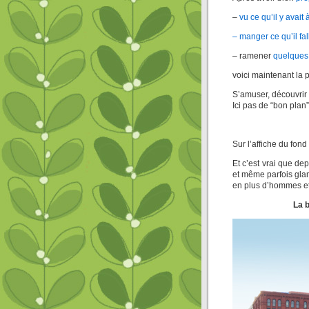
–
vu ce qu’il y avait à
– manger ce qu’il fall
– ramener
quelques
voici maintenant la pa
S’amuser, découvrir 
Ici pas de “bon pla
Sur l’affiche du fond 
Et c’est vrai que de
et même parfois glam
en plus d’hommes et 
La b