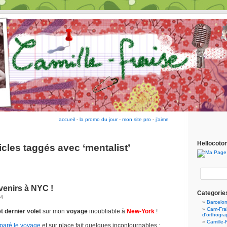
accueil
-
la promo du jour
-
mon site pro
-
j'aime
Hellocoto
icles taggés avec ‘mentalist’
enirs à NYC !
Categorie
14
Barcelo
Cam-Frai
 dernier volet
sur mon
voyage
inoubliable à
New-York
!
d'orthogr
Camille-
paré le voyage
et sur place fait quelques incontournables :