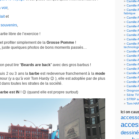
Camille-
Camille-
 voir
,
Camille-
fabrique
ait
et
Camille-
Camille-
 souvenirs
,
Camille-
Camille-F
rtie libre de l’exercice !
Camille-
Camille-
et profiter simplement de la
Grosse Pomme
!
Camille-
n”, juste quelques photos de bons moments passés…
technolog
Camille-
Camille-
Camille-
on peut lire “
Beards are back
” avec des gros barbus !
Camille-F
Camille-
puis 2 ou 3 ans la
barbe
est redevenue franchement à la
mode
Camille-F
Camille-F
our (y a qu’à voir Tom Hardy 😉 ), elle est adoptée par de plus
Camille-
dans toutes les strates de la société.
Camille-
Grognon
arbe est IN
! 😉 (quand elle est propre surtout)
Série T
STRIP 
Tom HA
Ici on cau
accesso
acces
dessiné