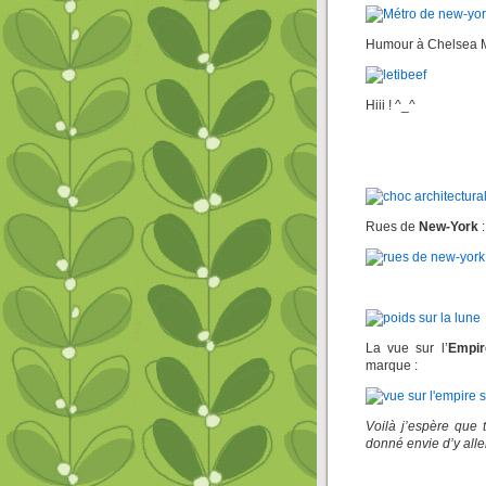
Humour à Chelsea M
Hiii ! ^_^
Rues de
New-York
:
La vue sur l’
Empir
marque :
Voilà j’espère que
donné envie d’y alle