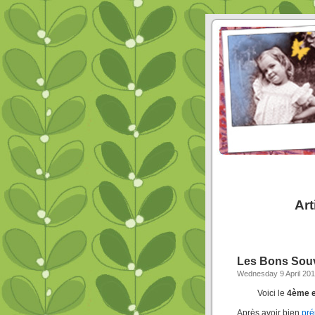
Art
Les Bons Souv
Wednesday 9 April 20
Voici le
4ème et
Après avoir bien
pré