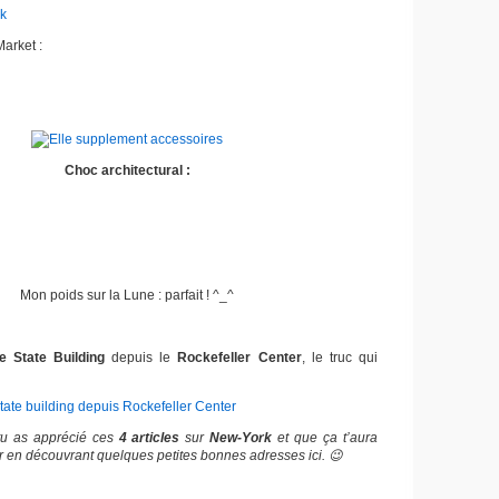
arket :
Choc architectural :
Mon poids sur la Lune : parfait ! ^_^
e State Building
depuis le
Rockefeller Center
, le truc qui
 tu as apprécié ces
4 articles
sur
New-York
et que ça t’aura
r en découvrant quelques petites bonnes adresses ici. 😉