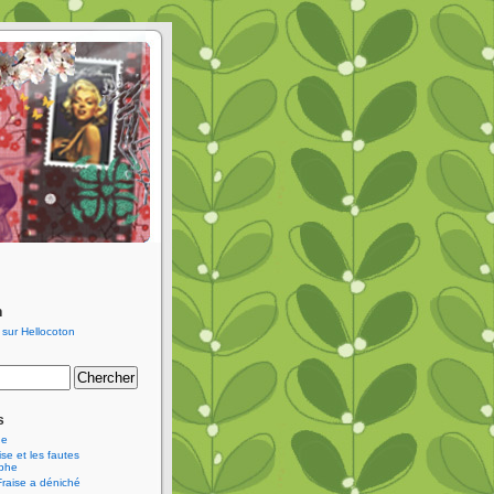
n
s
ne
se et les fautes
aphe
Fraise a déniché