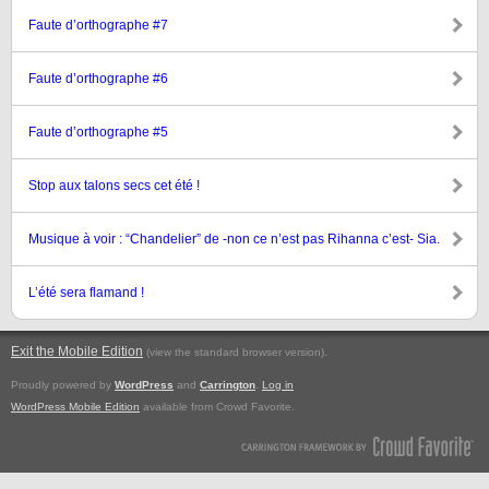
Faute d’orthographe #7
Faute d’orthographe #6
Faute d’orthographe #5
Stop aux talons secs cet été !
Musique à voir : “Chandelier” de -non ce n’est pas Rihanna c’est- Sia.
L’été sera flamand !
Exit the Mobile Edition
.
(view the standard browser version)
Proudly powered by
WordPress
and
Carrington
.
Log in
WordPress Mobile Edition
available from Crowd Favorite.