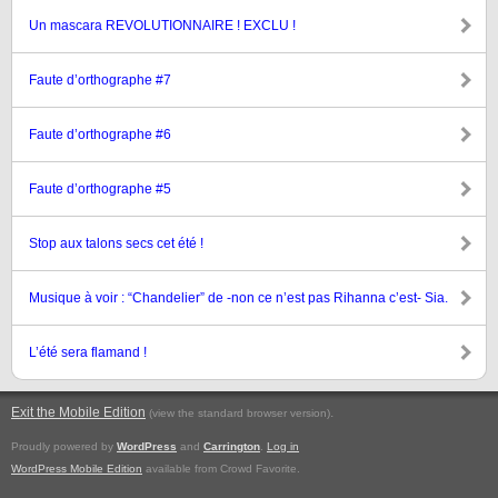
Un mascara REVOLUTIONNAIRE ! EXCLU !
Faute d’orthographe #7
Faute d’orthographe #6
Faute d’orthographe #5
Stop aux talons secs cet été !
Musique à voir : “Chandelier” de -non ce n’est pas Rihanna c’est- Sia.
L’été sera flamand !
Exit the Mobile Edition
.
(view the standard browser version)
Proudly powered by
WordPress
and
Carrington
.
Log in
WordPress Mobile Edition
available from Crowd Favorite.