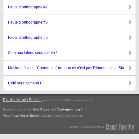
Faute d’orthographe #7
Faute d’orthographe #6
Faute d’orthographe #5
Stop aux talons secs cet été !
Musique à voir : “Chandelier” de -non ce n’est pas Rihanna c’est- Sia.
L’été sera flamand !
Exit the Mobile Edition
.
(view the standard browser version)
Proudly powered by
WordPress
and
Carrington
.
Log in
WordPress Mobile Edition
available from Crowd Favorite.