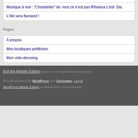
Musique à voir : “Chandelier” de -non ce n’est pas Rihanna c’est- Sia.
L’été sera flamand !
Pages
À propos
Mes boutiques préférées
Mon vide-dressing
Exit the Mobile Edition
.
(view the standard browser version)
Proudly powered by
WordPress
and
Carrington
.
Log in
WordPress Mobile Edition
available from Crowd Favorite.