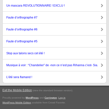
Un mascara REVOLUTIONNAIRE ! EXCLU !
Faute d’orthographe #7
Faute d’orthographe #6
Faute d’orthographe #5
Stop aux talons secs cet été !
Musique à voir : “Chandelier” de -non ce n’est pas Rihanna c’est- Sia.
L’été sera flamand !
Exit the Mobile Edition
.
(view the standard browser version)
Proudly powered by
WordPress
and
Carrington
.
Log in
WordPress Mobile Edition
available from Crowd Favorite.