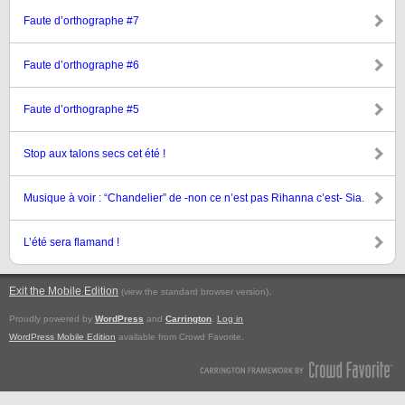
Faute d’orthographe #7
Faute d’orthographe #6
Faute d’orthographe #5
Stop aux talons secs cet été !
Musique à voir : “Chandelier” de -non ce n’est pas Rihanna c’est- Sia.
L’été sera flamand !
Exit the Mobile Edition
.
(view the standard browser version)
Proudly powered by
WordPress
and
Carrington
.
Log in
WordPress Mobile Edition
available from Crowd Favorite.