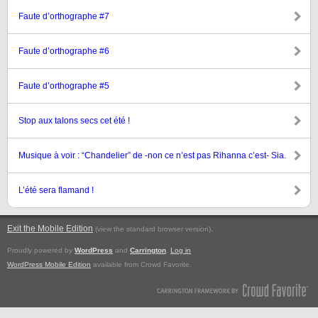
Faute d’orthographe #7
Faute d’orthographe #6
Faute d’orthographe #5
Stop aux talons secs cet été !
Musique à voir : “Chandelier” de -non ce n’est pas Rihanna c’est- Sia.
L’été sera flamand !
Exit the Mobile Edition
.
(view the standard browser version)
Proudly powered by
WordPress
and
Carrington
.
Log in
WordPress Mobile Edition
available from Crowd Favorite.