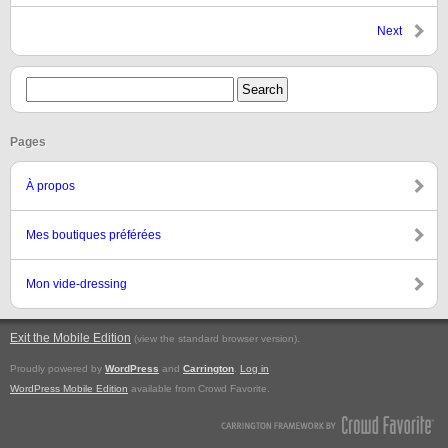
Next
Pages
À propos
Mes boutiques préférées
Mon vide-dressing
Exit the Mobile Edition
.
(view the standard browser version)
Proudly powered by
WordPress
and
Carrington
.
Log in
WordPress Mobile Edition
available from Crowd Favorite.