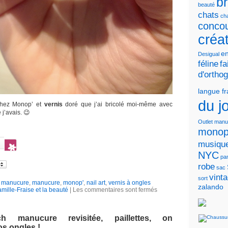
b
beauté
chats
cha
conco
créa
en
Desigual
féline
fa
d'ortho
langue f
du j
hez Monop’ et
vernis
doré que j’ai bricolé moi-même avec
 j’avais. 😉
Outlet
manu
monop
musiqu
NYC
pa
robe
sac
vint
sort
h manucure
,
manucure
,
monop'
,
nail art
,
vernis à ongles
zalando
mille-Fraise et la beauté
|
Les commentaires sont fermés
ch manucure revisitée, paillettes, on
s ongles !