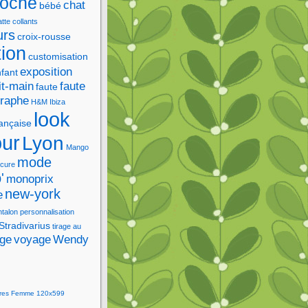
roche
chat
bébé
tte
collants
urs
croix-rousse
tion
customisation
exposition
fant
it-main
faute
faute
graphe
H&M
Ibiza
look
rançaise
our
Lyon
Mango
mode
cure
'
monoprix
new-york
e
ntalon
personnalisation
Stradivarius
tirage au
age
voyage
Wendy