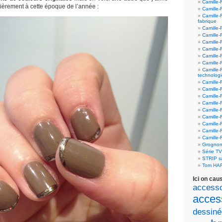
Camille-
ièrement à cette époque de l’année :
Camille-
Camille-
fabrique
Camille-
Camille-
Camille-
Camille-F
Camille-
Camille-
Camille-
technolog
Camille-
Camille-
Camille-
Camille-F
Camille-
Camille-F
Camille-F
Camille-
Camille-
Grognon
Série T
STRIP 
Tom HA
Ici on cau
accesso
acces
dessiné