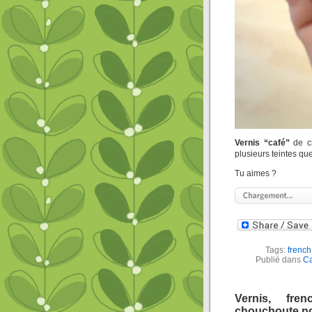
Vernis
“café”
de c
plusieurs teintes que
Tu aimes ?
Tags:
frenc
Publié dans
Ca
Vernis, fren
chouchoute no