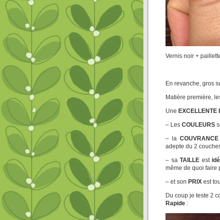
Vernis noir + paille
En revanche, gros su
Matière première, l
Une
EXCELLENTE
– Les
COULEURS
s
– la
COUVRANCE
adepte du 2 couches
– sa
TAILLE
est
id
même de quoi faire 
– et son
PRIX
est to
Du coup je teste 2 c
Rapide
: