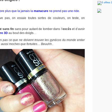
re plus que la jamais la
manucure
ne prend pas une ride.
ve pas, on essaie toutes sortes de couleurs, on teste, on
nt sans fin
sans pour autant de tomber dans l’
excès
et d’avoir
ure 3D
au bout des doigts…
rs pas ce que ne doivent trouver les gynécos du monde entier
ns aussi moches que fortuites… Beuuhh..