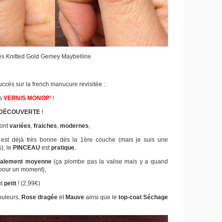
ttes Knitted Gold Gemey Maybelline
ccès sur la french manucure revisitée :
es
VERNIS MONOP’
!
 DÉCOUVERTE
!
ont
variées
,
fraiches
,
modernes
,
est déjà très bonne dès la 1ère couche (mais je suis une
), le
PINCEAU
est
pratique
,
éalement moyenne
(ça plombe pas la valise mais y a quand
pour un moment),
ut
petit
! (2,99€)
ouleurs,
Rose dragée
et
Mauve
ainsi que le
top-coat
Séchage