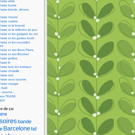
Fraise aime
Fraise bosse
Fraise bricole, décore,
Fraise chante
Fraise cuisine
Fraise et la beauté
raise et la reflexion du jour
Fraise et les gadgets du net
Fraise et les gestes écolo
Fraise et les nouvelles
ies
Fraise et ses Bons Plans
Fraise et ses Broches
Fraise jardine
raise lit
Fraise love les animaux
raise s'habille
raise sort
Fraise vous raconte
Fraise voyage
-Salé
V, cinoche…
sans TEASE
RDY
se de ça:
ire
soires
bande
Barcelone
e
bd