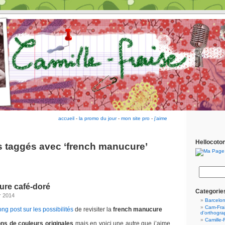
accueil
-
la promo du jour
-
mon site pro
-
j'aime
Hellocoto
es taggés avec ‘french manucure’
re café-doré
Categorie
r 2014
Barcelo
Cam-Frai
ong post sur les possibilités
de revisiter la
french manucure
d'orthogr
Camille-
ons de couleurs originales
mais en voici une autre que j’aime