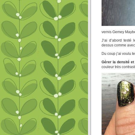
vernis Gemey Maybe
J’ai d’abord testé 
dessus comme avec 
Du coup j’ai voulu t
Gérer la densité et 
couleur très contrast