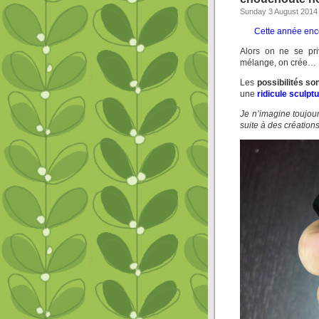
Sunday 3 August 2014
Cette année enco
Alors on ne se pri
mélange, on crée…
Les
possibilités so
une
ridicule sculpt
Je n’imagine toujou
suite à des créatio