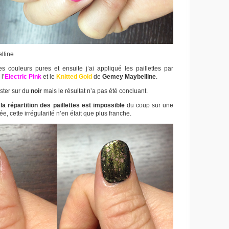
lline
les couleurs pures et ensuite j’ai appliqué les paillettes par
l’
Electric Pink
et le
Knitted Gold
de
Gemey Maybelline
.
ester sur du
noir
mais le résultat n’a pas été concluant.
la répartition des paillettes est impossible
du coup sur une
ée, cette irrégularité n’en était que plus franche.