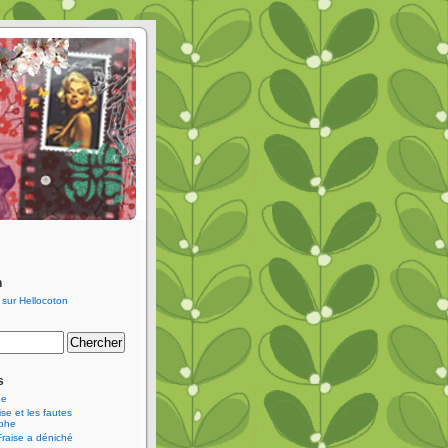
n
s
ne
se et les fautes
aphe
Fraise a déniché