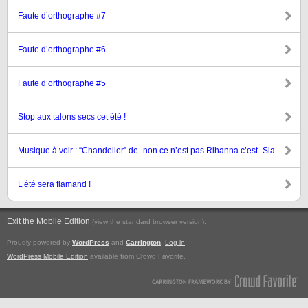
Faute d’orthographe #7
Faute d’orthographe #6
Faute d’orthographe #5
Stop aux talons secs cet été !
Musique à voir : “Chandelier” de -non ce n’est pas Rihanna c’est- Sia.
L’été sera flamand !
Exit the Mobile Edition
.
(view the standard browser version)
Proudly powered by
WordPress
and
Carrington
.
Log in
WordPress Mobile Edition
available from Crowd Favorite.