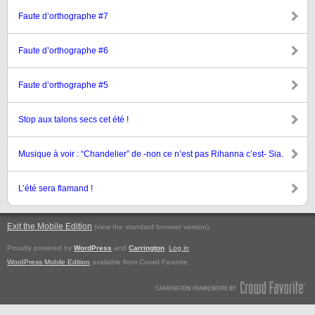
Faute d’orthographe #7
Faute d’orthographe #6
Faute d’orthographe #5
Stop aux talons secs cet été !
Musique à voir : “Chandelier” de -non ce n’est pas Rihanna c’est- Sia.
L’été sera flamand !
Exit the Mobile Edition
.
(view the standard browser version)
Proudly powered by
WordPress
and
Carrington
.
Log in
WordPress Mobile Edition
available from Crowd Favorite.