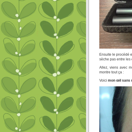
Ensuite le procédé e
sèche pas entre les
Allez, viens avec m
montre tout ça :
Voici
mon œil sans