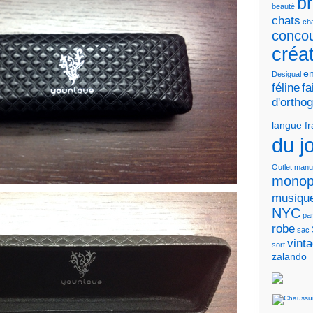
b
beauté
chats
cha
conco
créa
en
Desigual
féline
fa
d'ortho
langue f
du j
Outlet
manu
monop
musiqu
NYC
pa
robe
sac
vint
sort
zalando