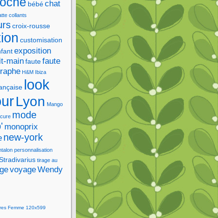
roche
chat
bébé
tte
collants
urs
croix-rousse
tion
customisation
exposition
fant
it-main
faute
faute
graphe
H&M
Ibiza
look
rançaise
our
Lyon
Mango
mode
cure
'
monoprix
new-york
e
ntalon
personnalisation
Stradivarius
tirage au
age
voyage
Wendy