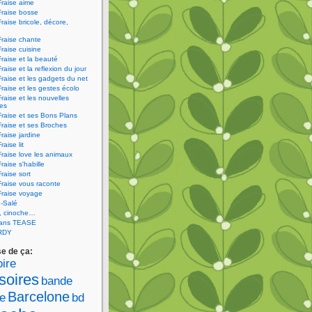
Fraise aime
Fraise bosse
Fraise bricole, décore,
Fraise chante
Fraise cuisine
Fraise et la beauté
raise et la reflexion du jour
Fraise et les gadgets du net
Fraise et les gestes écolo
Fraise et les nouvelles
ies
Fraise et ses Bons Plans
Fraise et ses Broches
Fraise jardine
raise lit
Fraise love les animaux
raise s'habille
raise sort
Fraise vous raconte
Fraise voyage
-Salé
V, cinoche…
sans TEASE
RDY
se de ça:
ire
soires
bande
Barcelone
e
bd