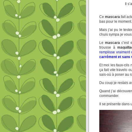
Il s’
Ce
mascara
fait ac
bas pour le moment.
Mais j’ai pu le test
chuis sympa je vous
Le
mascara
c’est 
trousse à
maquill
remplisse vraiment 
carrément et sans 
Et moi les faux-cils
ça fait vite travelo 
sais-où à poser au r
Du coup je restais a
Quand j’ai découver
commander.
Il se présente dans 