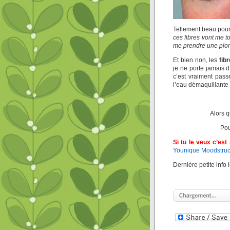
Tellement beau pour 
ces fibres vont me t
me prendre une plomb
Et bien non, les
fibr
je ne porte jamais d’
c’est vraiment pas
l’eau démaquillante
Alors q
Pou
Si tu le veux c’est 
Younique Moodstruc
Dernière petite info i