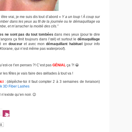
être vrai, je me suis dis tout d’abord «
Y a un loup ! À coup sur
omber dans les yeux au fil de la journée ou le démaquillage va
e, et m’arracher la moitié des cils.”
es ne sont pas du tout tombées
dans mes yeux (pour te dire
angora ça finit toujours dans l’œil) et surtout le
démaquillage
sé en
douceur
et avec mon
démaquillant habituel
(pour info
 Klorane, qui n’est même pas waterproof).
u’est-ce t’en penses ?! C’est pas
GÉNIAL
ça ?! 😀
r les fêtes je vais faire des œillades à tout va !
ici
: (dépêche-toi il faut compter 2 à 3 semaines de livraison)
k 3D Fiber Lashes
l n’existe qu’en noir. 😉