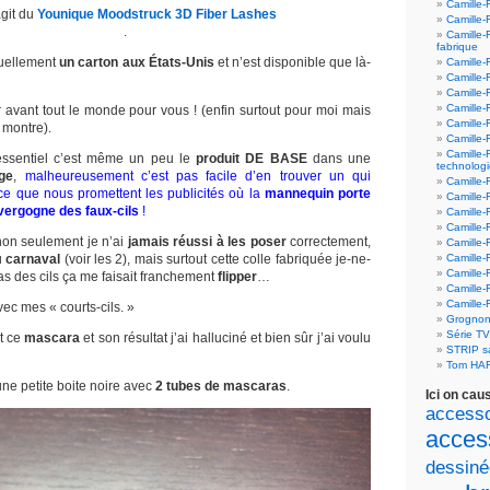
Camille-
agit du
Younique Moodstruck 3D Fiber Lashes
Camille-
.
Camille-
fabrique
tuellement
un carton aux
États-Unis
et n’est disponible que là-
Camille-
Camille-
Camille-
Camille-F
er avant tout le monde pour vous ! (enfin surtout pour moi mais
Camille-
 montre).
Camille-
Camille-
essentiel c’est même un peu le
produit DE BASE
dans une
technolog
age
,
malheureusement c’est pas facile d’en trouver un qui
Camille-
ce que nous promettent les publicités où la
mannequin porte
Camille-
vergogne des faux-cils
!
Camille-
Camille-F
 non seulement je n’ai
jamais réussi à les poser
correctement,
Camille-
ou
carnaval
(voir les 2), mais surtout cette colle fabriquée je-ne-
Camille-F
Camille-F
as des cils ça me faisait franchement
flipper
…
Camille-
Camille-
vec mes « courts-cils. »
Grognon
Série T
t ce
mascara
et son résultat j’ai halluciné et bien sûr j’ai voulu
STRIP 
Tom HA
une petite boite noire avec
2 tubes de mascaras
.
Ici on cau
accesso
acces
dessiné