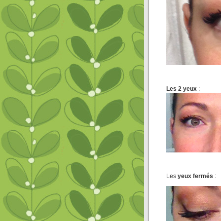
Les 2 yeux
:
Les
yeux fermés
: