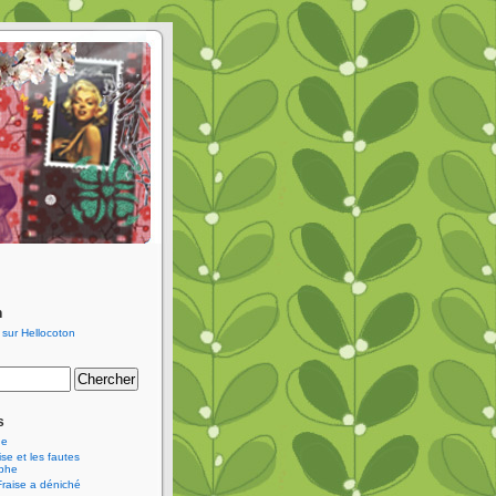
n
s
ne
se et les fautes
aphe
Fraise a déniché