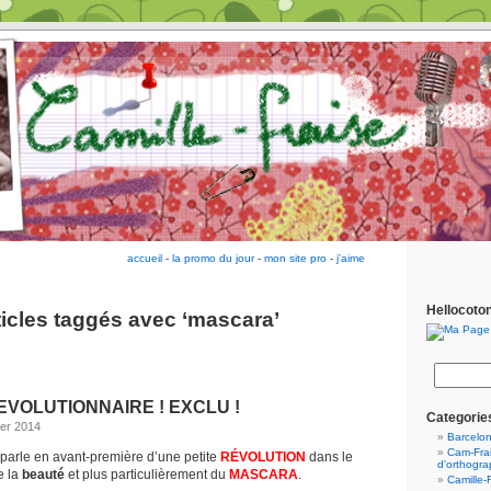
accueil
-
la promo du jour
-
mon site pro
-
j'aime
Hellocoto
ticles taggés avec ‘mascara’
EVOLUTIONNAIRE ! EXCLU !
Categorie
er 2014
Barcelo
Cam-Frai
s parle en avant-première d’une petite
RÉVOLUTION
dans le
d'orthogr
e la
beauté
et plus particulièrement du
MASCARA
.
Camille-