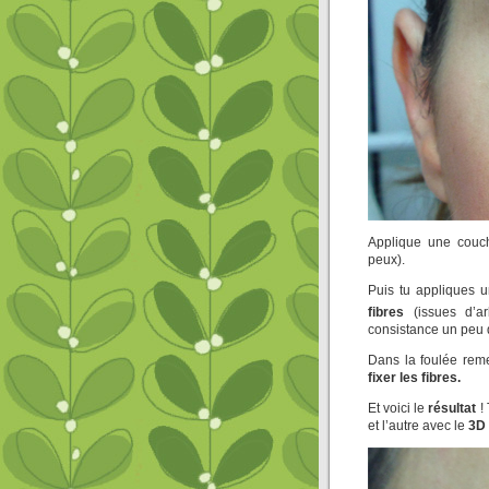
Applique une cou
peux).
Puis tu appliques
fibres
(issues d’a
consistance un peu 
Dans la foulée rem
fixer les fibres.
Et voici le
résultat
! 
et l’autre avec le
3D 