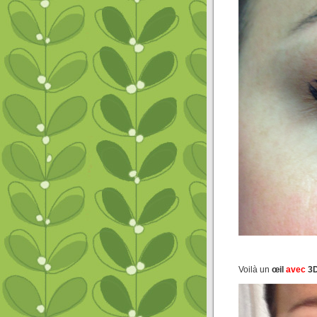
Voilà un
œil
avec
3D