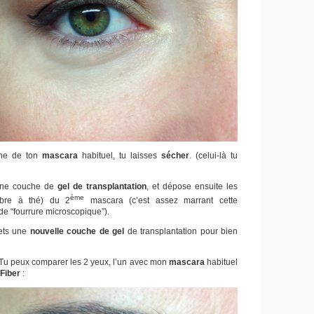
che de ton
mascara
habituel, tu laisses
sécher
. (celui-là tu
 une couche de
gel de transplantation
, et dépose ensuite les
ème
rbre à thé) du 2
mascara (c’est assez marrant cette
de “fourrure microscopique”).
ets une
nouvelle couche de gel
de transplantation pour bien
Tu peux comparer les 2 yeux, l’un avec mon
mascara
habituel
Fiber
: