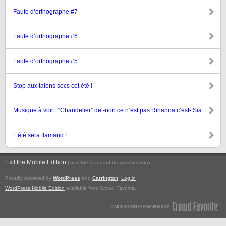
Faute d’orthographe #7
Faute d’orthographe #6
Faute d’orthographe #5
Stop aux talons secs cet été !
Musique à voir : “Chandelier” de -non ce n’est pas Rihanna c’est- Sia.
L’été sera flamand !
Exit the Mobile Edition
.
(view the standard browser version)
Proudly powered by
WordPress
and
Carrington
.
Log in
WordPress Mobile Edition
available from Crowd Favorite.