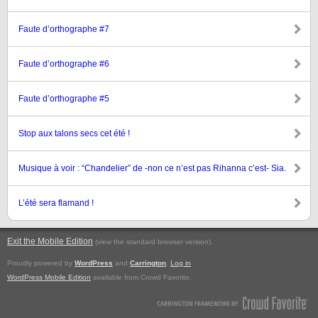
Faute d’orthographe #7
Faute d’orthographe #6
Faute d’orthographe #5
Stop aux talons secs cet été !
Musique à voir : “Chandelier” de -non ce n’est pas Rihanna c’est- Sia.
L’été sera flamand !
Exit the Mobile Edition
.
(view the standard browser version)
Proudly powered by
WordPress
and
Carrington
.
Log in
WordPress Mobile Edition
available from Crowd Favorite.