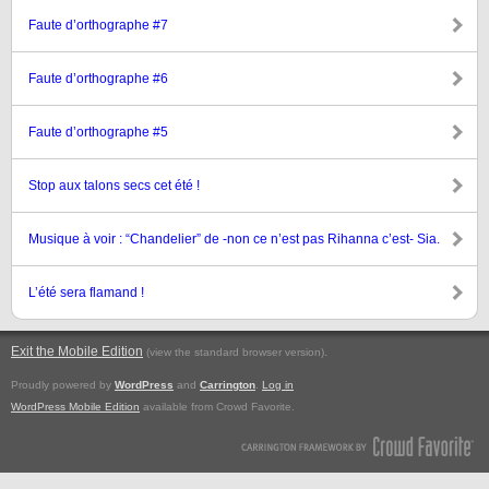
Faute d’orthographe #7
Faute d’orthographe #6
Faute d’orthographe #5
Stop aux talons secs cet été !
Musique à voir : “Chandelier” de -non ce n’est pas Rihanna c’est- Sia.
L’été sera flamand !
Exit the Mobile Edition
.
(view the standard browser version)
Proudly powered by
WordPress
and
Carrington
.
Log in
WordPress Mobile Edition
available from Crowd Favorite.