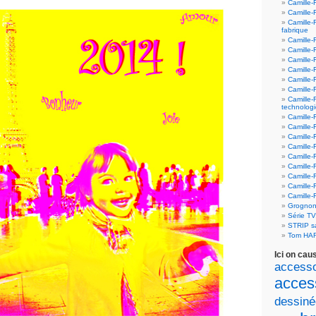
Camille-
Camille-
Camille-
fabrique
Camille-
Camille-
Camille-
Camille-F
Camille-
Camille-
Camille-
technolog
Camille-
Camille-
Camille-
Camille-F
Camille-
Camille-F
Camille-F
Camille-
Camille-
Grognon
Série T
STRIP 
Tom HA
Ici on cau
accesso
acces
dessiné