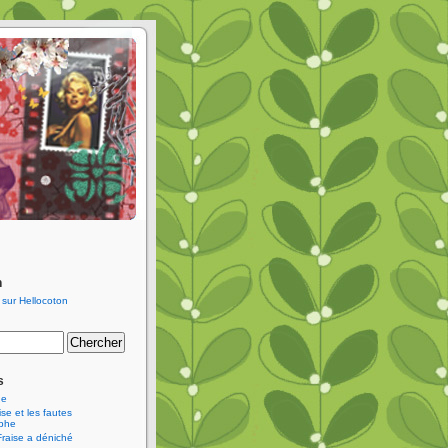
n
s
ne
se et les fautes
aphe
Fraise a déniché