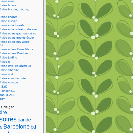
Fraise aime
Fraise bosse
Fraise bricole, décore,
Fraise chante
Fraise cuisine
Fraise et la beauté
raise et la reflexion du jour
Fraise et les gadgets du net
Fraise et les gestes écolo
Fraise et les nouvelles
ies
Fraise et ses Bons Plans
Fraise et ses Broches
Fraise jardine
raise lit
Fraise love les animaux
raise s'habille
raise sort
Fraise vous raconte
Fraise voyage
-Salé
V, cinoche…
sans TEASE
RDY
se de ça:
ire
soires
bande
Barcelone
e
bd