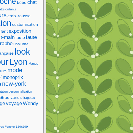
roche
chat
bébé
tte
collants
urs
croix-rousse
tion
customisation
exposition
fant
it-main
faute
faute
graphe
H&M
Ibiza
look
rançaise
our
Lyon
Mango
mode
cure
'
monoprix
new-york
e
ntalon
personnalisation
Stradivarius
tirage au
age
voyage
Wendy