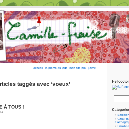
accueil
-
la promo du jour
-
mon site pro
-
j'aime
Hellocoto
rticles taggés avec ‘voeux’
 À TOUS !
Categorie
14
Barcelo
Cam-Frai
d'orthogr
Camille-