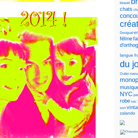
b
beauté
chats
cha
conco
créa
en
Desigual
féline
fa
d'ortho
langue f
du j
Outlet
manu
monop
musiqu
NYC
pa
robe
sac
vint
sort
zalando