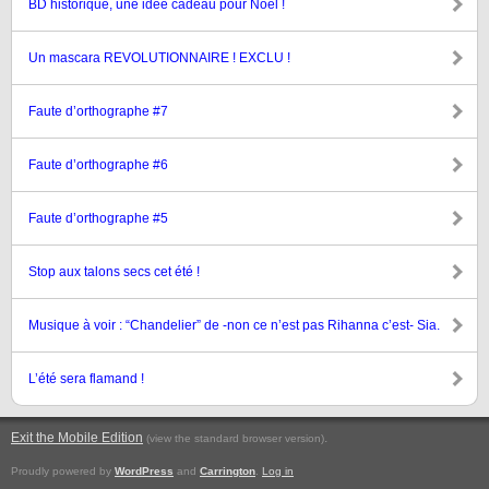
BD historique, une idée cadeau pour Noël !
Un mascara REVOLUTIONNAIRE ! EXCLU !
Faute d’orthographe #7
Faute d’orthographe #6
Faute d’orthographe #5
Stop aux talons secs cet été !
Musique à voir : “Chandelier” de -non ce n’est pas Rihanna c’est- Sia.
L’été sera flamand !
Exit the Mobile Edition
.
(view the standard browser version)
Proudly powered by
WordPress
and
Carrington
.
Log in