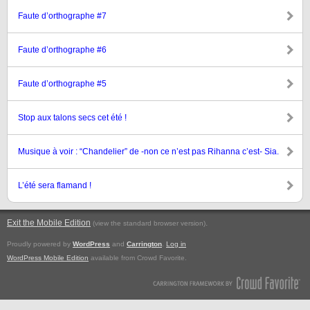
Faute d’orthographe #7
Faute d’orthographe #6
Faute d’orthographe #5
Stop aux talons secs cet été !
Musique à voir : “Chandelier” de -non ce n’est pas Rihanna c’est- Sia.
L’été sera flamand !
Exit the Mobile Edition
.
(view the standard browser version)
Proudly powered by
WordPress
and
Carrington
.
Log in
WordPress Mobile Edition
available from Crowd Favorite.