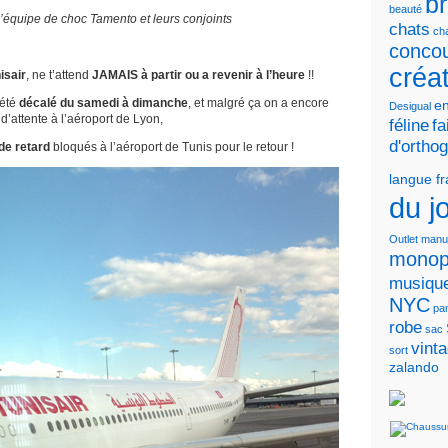
b
beauté
l’équipe de choc Tamento et leurs conjoints
chats
cha
conco
créa
isair
, ne t’attend
JAMAIS à partir ou a revenir à l’heure
!!
 été
décalé du samedi à dimanche
, et malgré ça on a encore
en
Desigual
d’attente à l’aéroport de Lyon,
féline
fa
d'ortho
de retard
bloqués à l’aéroport de Tunis pour le retour !
langue f
du j
Outlet
manu
monop
musiqu
NYC
pa
robe
sac
vint
sort
zalando