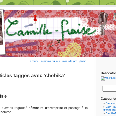
accueil
-
la promo du jour
-
mon site pro
-
j'aime
Hellocoto
ticles taggés avec ‘chebika’
isie
Categorie
2
Barcelo
Cam-Frai
ous avons regroupé
séminaire d’entreprise
et passage à la
d'orthogr
n homme.
Camille-