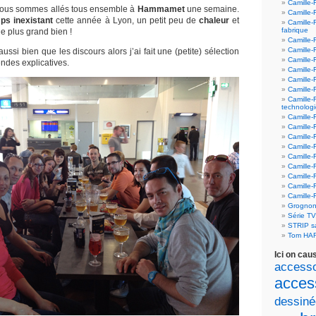
Camille-
 nous sommes allés tous ensemble à
Hammamet
une semaine.
Camille-
ps inexistant
cette année à Lyon, un petit peu de
chaleur
et
Camille-
fabrique
le plus grand bien !
Camille-
Camille-
ussi bien que les discours alors j’ai fait une (petite) sélection
Camille-
ndes explicatives.
Camille-F
Camille-
Camille-
Camille-
technolog
Camille-
Camille-
Camille-
Camille-F
Camille-
Camille-F
Camille-F
Camille-
Camille-
Grognon
Série T
STRIP 
Tom HA
Ici on cau
accesso
acces
dessiné