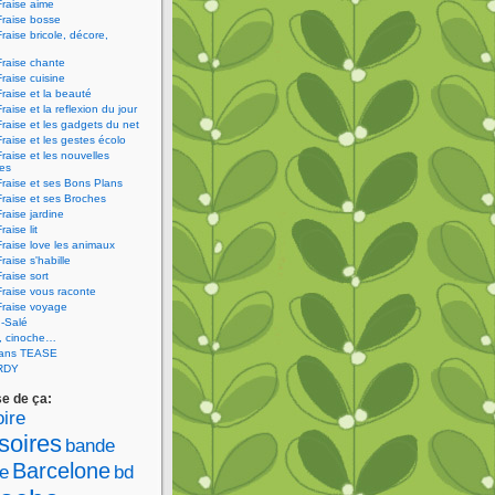
Fraise aime
Fraise bosse
Fraise bricole, décore,
Fraise chante
Fraise cuisine
Fraise et la beauté
raise et la reflexion du jour
Fraise et les gadgets du net
Fraise et les gestes écolo
Fraise et les nouvelles
ies
Fraise et ses Bons Plans
Fraise et ses Broches
Fraise jardine
raise lit
Fraise love les animaux
raise s'habille
raise sort
Fraise vous raconte
Fraise voyage
-Salé
V, cinoche…
sans TEASE
RDY
se de ça:
ire
soires
bande
Barcelone
e
bd