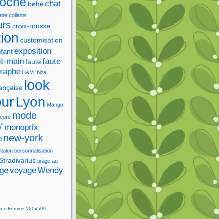
roche
chat
bébé
tte
collants
urs
croix-rousse
tion
customisation
exposition
fant
it-main
faute
faute
graphe
H&M
Ibiza
look
rançaise
our
Lyon
Mango
mode
cure
'
monoprix
new-york
e
ntalon
personnalisation
Stradivarius
tirage au
age
voyage
Wendy