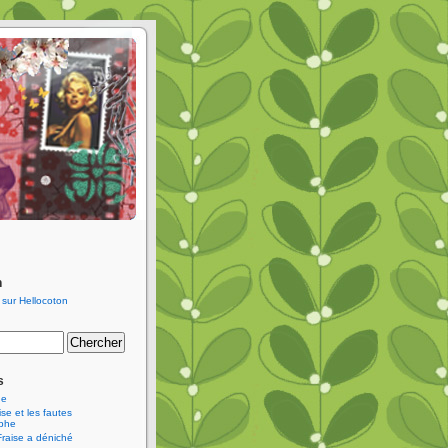
n
s
ne
se et les fautes
aphe
Fraise a déniché