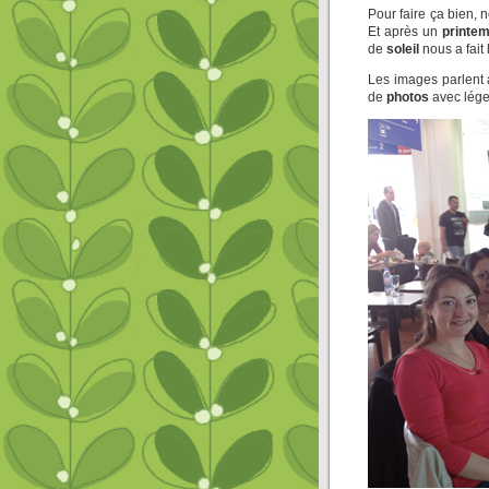
Pour faire ça bien,
Et après un
printem
de
soleil
nous a fait 
Les images parlent a
de
photos
avec lége