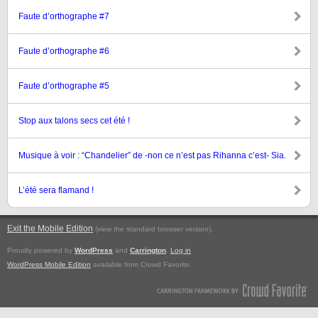
Faute d’orthographe #7
Faute d’orthographe #6
Faute d’orthographe #5
Stop aux talons secs cet été !
Musique à voir : “Chandelier” de -non ce n’est pas Rihanna c’est- Sia.
L’été sera flamand !
Exit the Mobile Edition
.
(view the standard browser version)
Proudly powered by
WordPress
and
Carrington
.
Log in
WordPress Mobile Edition
available from Crowd Favorite.