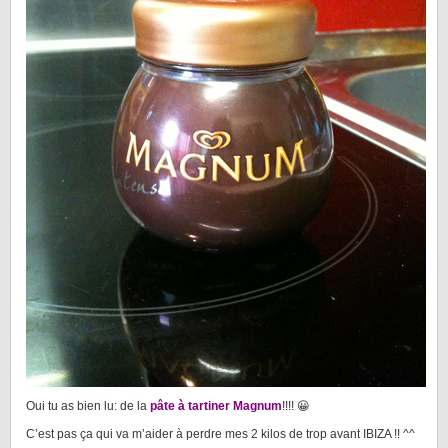
Oui tu as bien lu: de la
pâte à tartiner
Magnu
m
!!!! 😀
C’est pas ça qui va m’aider à perdre mes 2 kilos de trop avant IBIZA !! ^^