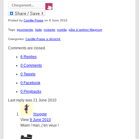
Posted by
Camille-Fraise
on 9 June 2010.
Tags:
gourmande
,
Italie
,
noisette
,
nutella
,
pâte à tartiner Magnum
Categories:
Camille-Fraise a déniché
Comments are closed.
6 Replies
0 Comments
0 Tweets
0 Facebook
0 Pingbacks
Last reply was 21 June 2010
Youggie
View
9 June 2010
Miam ! Han, j’en veux !