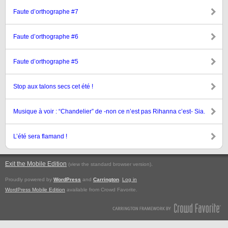
Faute d’orthographe #7
Faute d’orthographe #6
Faute d’orthographe #5
Stop aux talons secs cet été !
Musique à voir : “Chandelier” de -non ce n’est pas Rihanna c’est- Sia.
L’été sera flamand !
Exit the Mobile Edition
.
(view the standard browser version)
Proudly powered by
WordPress
and
Carrington
.
Log in
WordPress Mobile Edition
available from Crowd Favorite.