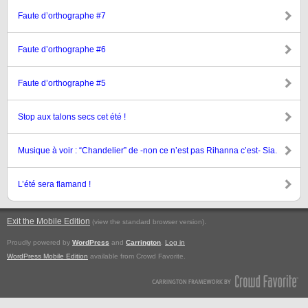
Faute d’orthographe #7
Faute d’orthographe #6
Faute d’orthographe #5
Stop aux talons secs cet été !
Musique à voir : “Chandelier” de -non ce n’est pas Rihanna c’est- Sia.
L’été sera flamand !
Exit the Mobile Edition
.
(view the standard browser version)
Proudly powered by
WordPress
and
Carrington
.
Log in
WordPress Mobile Edition
available from Crowd Favorite.