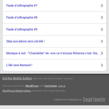
Faute d’orthographe #7
Faute d’orthographe #6
Faute d’orthographe #5
Stop aux talons secs cet été !
Musique à voir : “Chandelier” de -non ce n’est pas Rihanna c’est- Sia.
L’été sera flamand !
Exit the Mobile Edition
.
(view the standard browser version)
Proudly powered by
WordPress
and
Carrington
.
Log in
WordPress Mobile Edition
available from Crowd Favorite.