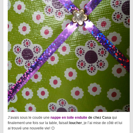
J’avais sous le coude une
nappe en toile enduite
de chez Casa
qui
finalement une fois sur la table, faisait
loucher
, je l’ai mise de côté et lui
ai trouvé une nouvelle vie! 🙂