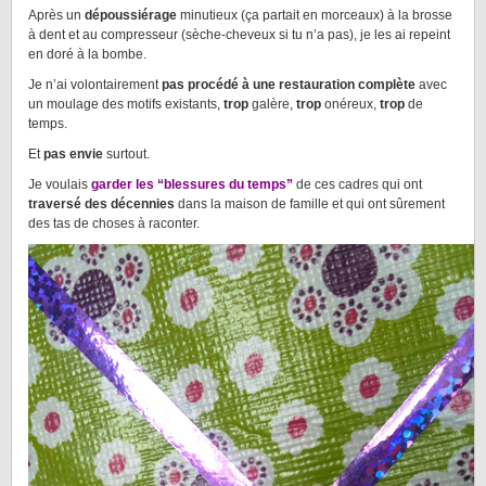
Après un
dépoussiérage
minutieux (ça partait en morceaux) à la brosse
à dent et au compresseur (sèche-cheveux si tu n’a pas), je les ai repeint
en doré à la bombe.
Je n’ai volontairement
pas procédé à une restauration complète
avec
un moulage des motifs existants,
trop
galère,
trop
onéreux,
trop
de
temps.
Et
pas envie
surtout.
Je voulais
garder les “blessures du temps”
de ces cadres qui ont
traversé des décennies
dans la maison de famille et qui ont sûrement
des tas de choses à raconter.