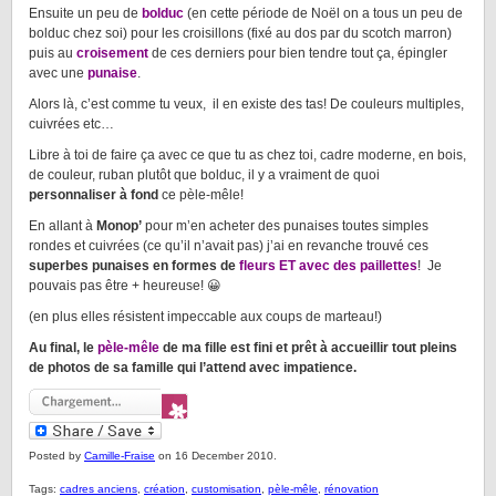
Ensuite un peu de
bolduc
(en cette période de Noël on a tous un peu de
bolduc chez soi) pour les croisillons (fixé au dos par du scotch marron)
puis au
croisement
de ces derniers pour bien tendre tout ça, épingler
avec une
punaise
.
Alors là, c’est comme tu veux, il en existe des tas! De couleurs multiples,
cuivrées etc…
Libre à toi de faire ça avec ce que tu as chez toi, cadre moderne, en bois,
de couleur, ruban plutôt que bolduc, il y a vraiment de quoi
personnaliser à fond
ce pèle-mêle!
En allant à
Monop’
pour m’en acheter des punaises toutes simples
rondes et cuivrées (ce qu’il n’avait pas) j’ai en revanche trouvé ces
superbes punaises en formes de
fleurs ET avec des paillettes
! Je
pouvais pas être + heureuse! 😀
(en plus elles résistent impeccable aux coups de marteau!)
Au final, le
pèle-mêle
de ma fille est fini et prêt à accueillir tout pleins
de photos de sa famille qui l’attend avec impatience.
Posted by
Camille-Fraise
on 16 December 2010.
Tags:
cadres anciens
,
création
,
customisation
,
pèle-mêle
,
rénovation