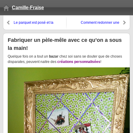
Camille-Fraise
Le parquet est posé et la
Comment redonner une
lumière habille les murs!
nouvelle vie à un vieux meuble!
Fabriquer un pèle-mêle avec ce qu’on a sous
la main!
Quelque fois on a tout un
bazar
chez soi sans se douter que de choses
disparates, peuvent naitre des
créations personnalisées
!