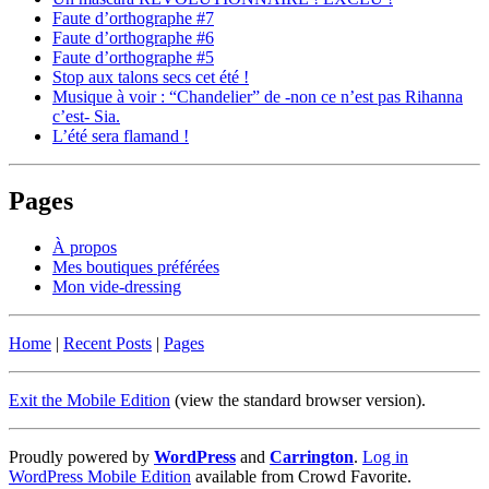
Faute d’orthographe #7
Faute d’orthographe #6
Faute d’orthographe #5
Stop aux talons secs cet été !
Musique à voir : “Chandelier” de -non ce n’est pas Rihanna
c’est- Sia.
L’été sera flamand !
Pages
À propos
Mes boutiques préférées
Mon vide-dressing
Home
|
Recent Posts
|
Pages
Exit the Mobile Edition
(view the standard browser version)
.
Proudly powered by
WordPress
and
Carrington
.
Log in
WordPress Mobile Edition
available from Crowd Favorite.