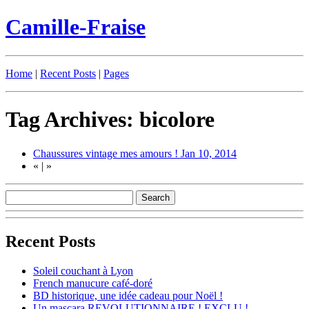
Camille-Fraise
Home
|
Recent Posts
|
Pages
Tag Archives: bicolore
Chaussures vintage mes amours !
Jan 10, 2014
«
|
»
Recent Posts
Soleil couchant à Lyon
French manucure café-doré
BD historique, une idée cadeau pour Noël !
Un mascara REVOLUTIONNAIRE ! EXCLU !