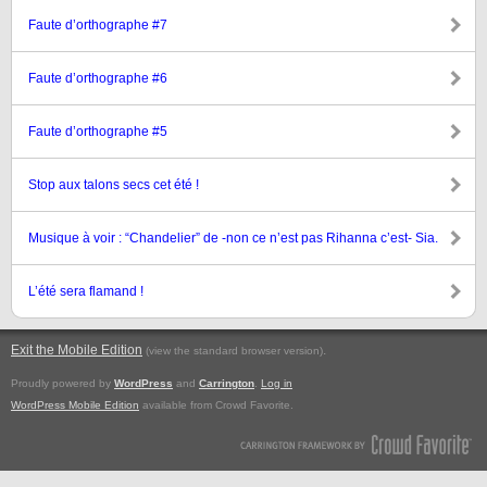
Faute d’orthographe #7
Faute d’orthographe #6
Faute d’orthographe #5
Stop aux talons secs cet été !
Musique à voir : “Chandelier” de -non ce n’est pas Rihanna c’est- Sia.
L’été sera flamand !
Exit the Mobile Edition
.
(view the standard browser version)
Proudly powered by
WordPress
and
Carrington
.
Log in
WordPress Mobile Edition
available from Crowd Favorite.