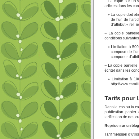
– La copie sur un s
articles dans les con
La copie doit êt
de l’url de l’art
d’attribut « rel=
– La copie partiell
conditions suivantes
Limitation à 500
composé de l’url
comporter d’attri
– La copie partielle 
écrite) dans les cond
Limitation à 10
http://www.camil
Tarifs pour l
Dans le cas ou la co
publication papier
tarification de nos c
Reprise sur un blog 
Tarif mensuel d’util