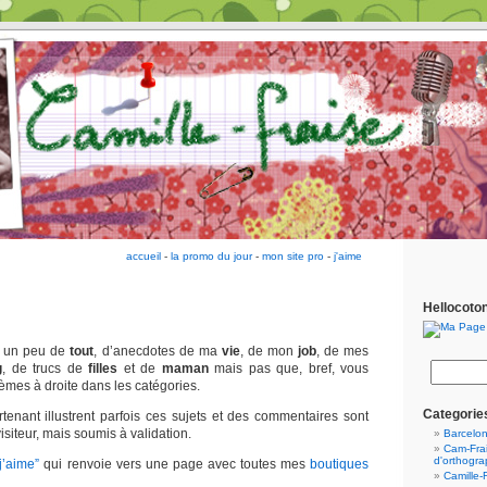
accueil
-
la promo du jour
-
mon site pro
-
j'aime
Hellocoto
e un peu de
tout
, d’anecdotes de ma
vie
, de mon
job
, de mes
g
, de trucs de
filles
et de
maman
mais pas que, bref, vous
hèmes à droite dans les catégories.
Categorie
enant illustrent parfois ces sujets et des commentaires sont
isiteur, mais soumis à validation.
Barcelo
Cam-Frai
d'orthogr
j’aime”
qui renvoie vers une page avec toutes mes
boutiques
Camille-