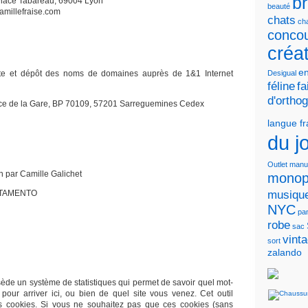
b
lace Tabareau, 69004 Lyon
beauté
amillefraise.com
chats
cha
conco
créa
en
te et dépôt des noms de domaines auprès de 1&1 Internet
Desigual
féline
fa
d'ortho
lace de la Gare, BP 70109, 57201 Sarreguemines Cedex
langue f
du j
Outlet
manu
n par Camille Galichet
monop
musiqu
r TAMENTO
NYC
pa
robe
sac
vint
sort
zalando
sède un système de statistiques qui permet de savoir quel mot-
pour arriver ici, ou bien de quel site vous venez. Cet outil
s cookies. Si vous ne souhaitez pas que ces cookies (sans