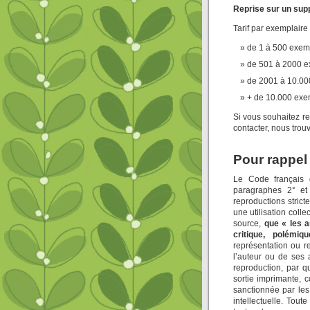
Reprise sur un supp
Tarif par exemplaire
de 1 à 500 exemp
de 501 à 2000 ex
de 2001 à 10.000
+ de 10.000 exem
Si vous souhaitez r
contacter, nous trou
Pour rappel 
Le Code français d
paragraphes 2° et 
reproductions stric
une utilisation colle
source,
que « les a
critique, polémiq
représentation ou r
l’auteur ou de ses a
reproduction, par 
sortie imprimante, 
sanctionnée par les
intellectuelle. Tout