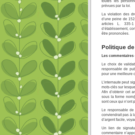
toutes les personn
prévues par la loi.
La violation des dr
d’une peine de 152
articles L. 335-
d’établissement, con
être prononcées.
Politique d
Les commentaires 
Le choix de validat
responsable de publ
pour une meilleure 
L’internaute peut 
mots-clés sur lesquel
Afin d’obtenir cet 
sous la forme nom@
sont ceux qui n’ont
Le responsable de 
conviendrait pas à la
d’argent facile, voy
Un lien de signatu
commentaire n’appor