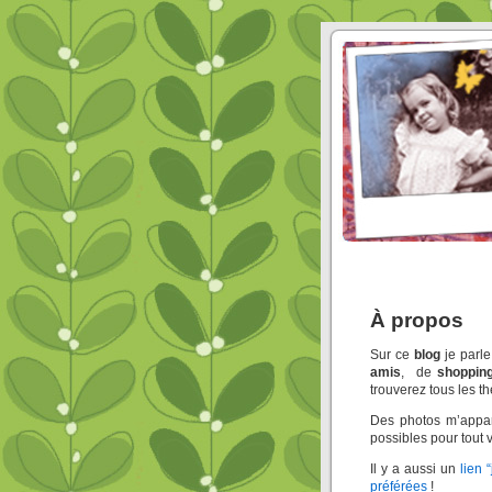
À propos
Sur ce
blog
je parl
amis
, de
shoppin
trouverez tous les t
Des photos m’appart
possibles pour tout v
Il y a aussi un
lien “
préférées
!