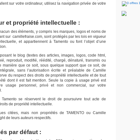
llent sur votre ordinateur, utilisez la navigation privée de votre
r et propriété intellectuelle :
chacun des éléments, y compris les marques, logos et noms de
t sur camillefraise.com, sont protégés par les lois en vigueur
tellectuelle, et appartiennent à Tamento ou font l’objet d’une
tion.
sant le blog (textes des articles, images, logos, code html,
ié, reproduit, modifié, réédité, chargé, dénaturé, transmis ou
e manière que ce soit, sous quelque support que ce soit, de
intégrale, sans l’autorisation écrite et préalable de Camille
erve du respect des droits de propriété intellectuelle et de tout
iété dont il est fait mention. Seule la copie à usage privé est
tre usage personnel, privé et non commercial, sur votre
l.
t Tamento se réservent le droit de poursuivre tout acte de
oits de propriété intellectuelle.
es citées, mais non propriétés de TAMENTO ou Camille
ght de leurs auteurs respectifs.
és par défaut :