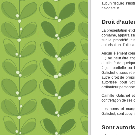
aucun risque) s’insta
navigateur.
Droit d’auteu
La présentation et 
domaine, apparaissan
sur la propriété in
autorisation d’utilisa
Aucun élément compo
…) ne peut être cop
distribué de quelqu
façon partielle ou 
Galichet et sous rés
autre droit de propr
autorisée pour vo
ordinateur personne
Camille Galichet e
contrefaçon de ses dr
Les noms et marqu
Galichet, sont copyri
Sont autoris