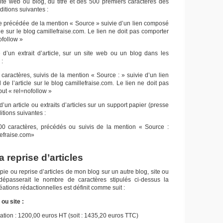
ite web ou blog, du titre et des 500 premiers caractères des
ditions suivantes :
re précédée de la mention « Source » suivie d’un lien composé
icle sur le blog camillefraise.com. Le lien ne doit pas comporter
nofollow »
e d’un extrait d’article, sur un site web ou un blog dans les
 :
 caractères, suivis de la mention « Source : » suivie d’un lien
 de l’article sur le blog camillefraise.com. Le lien ne doit pas
but « rel=nofollow »
d’un article ou extraits d’articles sur un support papier (presse
itions suivantes :
00 caractères, précédés ou suivis de la mention « Source :
lefraise.com»
a reprise d’articles
pie ou reprise d’articles de mon blog sur un autre blog, site ou
 dépasserait le nombre de caractères stipulés ci-dessus la
réations rédactionnelles est définit comme suit :
ou site :
isation : 1200,00 euros HT (soit : 1435,20 euros TTC)