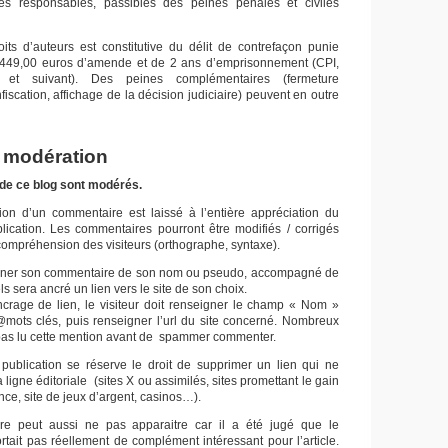
es responsables, passibles des peines pénales et civiles
oits d’auteurs est constitutive du délit de contrefaçon punie
449,00 euros d’amende et de 2 ans d’emprisonnement (CPI,
1 et suivant). Des peines complémentaires (fermeture
fiscation, affichage de la décision judiciaire) peuvent en outre
e modération
de ce blog sont modérés.
ion d’un commentaire est laissé à l’entière appréciation du
ication. Les commentaires pourront être modifiés / corrigés
compréhension des visiteurs (orthographe, syntaxe).
signer son commentaire de son nom ou pseudo, accompagné de
s sera ancré un lien vers le site de son choix.
ancrage de lien, le visiteur doit renseigner le champ « Nom »
mots clés, puis renseigner l’url du site concerné. Nombreux
 pas lu cette mention avant de spammer commenter.
publication se réserve le droit de supprimer un lien qui ne
 ligne éditoriale (sites X ou assimilés, sites promettant le gain
ance, site de jeux d’argent, casinos…).
re peut aussi ne pas apparaitre car il a été jugé que le
tait pas réellement de complément intéressant pour l’article.