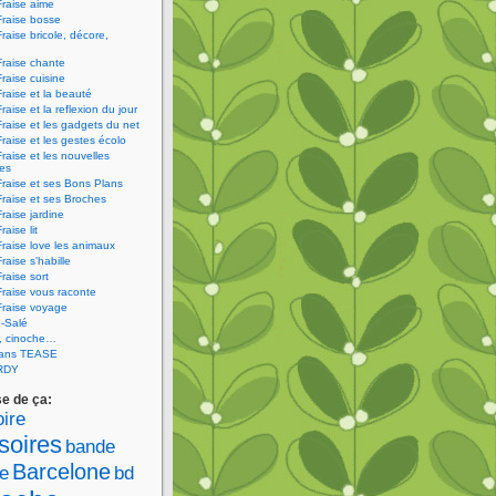
Fraise aime
Fraise bosse
Fraise bricole, décore,
Fraise chante
Fraise cuisine
Fraise et la beauté
raise et la reflexion du jour
Fraise et les gadgets du net
Fraise et les gestes écolo
Fraise et les nouvelles
ies
Fraise et ses Bons Plans
Fraise et ses Broches
Fraise jardine
raise lit
Fraise love les animaux
raise s'habille
raise sort
Fraise vous raconte
Fraise voyage
-Salé
V, cinoche…
sans TEASE
RDY
se de ça:
ire
soires
bande
Barcelone
e
bd