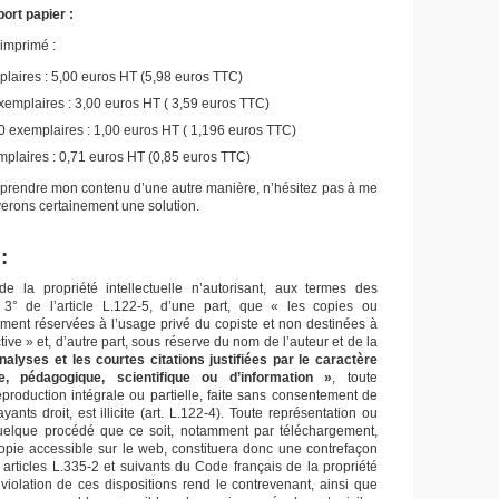
ort papier :
 imprimé :
laires : 5,00 euros HT (5,98 euros TTC)
emplaires : 3,00 euros HT ( 3,59 euros TTC)
 exemplaires : 1,00 euros HT ( 1,196 euros TTC)
plaires : 0,71 euros HT (0,85 euros TTC)
eprendre mon contenu d’une autre manière, n’hésitez pas à me
verons certainement une solution.
:
e la propriété intellectuelle n’autorisant, aux termes des
3° de l’article L.122-5, d’une part, que « les copies ou
tement réservées à l’usage privé du copiste et non destinées à
ctive » et, d’autre part, sous réserve du nom de l’auteur et de la
nalyses et les courtes citations justifiées par le caractère
ue, pédagogique, scientifique ou d’information »
, toute
eproduction intégrale ou partielle, faite sans consentement de
yants droit, est illicite (art. L.122-4). Toute représentation ou
quelque procédé que ce soit, notamment par téléchargement,
copie accessible sur le web, constituera donc une contrefaçon
 articles L.335-2 et suivants du Code français de la propriété
e violation de ces dispositions rend le contrevenant, ainsi que