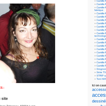
Camille-
Camille-
Camille-
fabrique
Camille-
Camille-
Camille-
Camille-F
Camille-
Camille-
Camille-
technolog
Camille-
Camille-
Camille-
Camille-F
Camille-
Camille-F
Camille-F
Camille-
Camille-
Grognon
Série T
STRIP 
Tom HA
Ici on cau
S :
accesso
acces
 site
dessiné