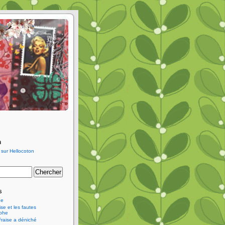
n
s
ne
se et les fautes
aphe
Fraise a déniché