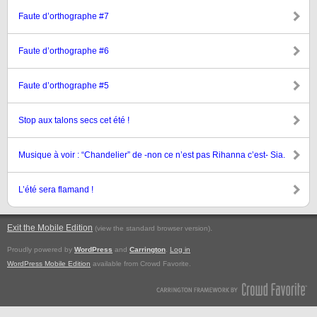
Faute d’orthographe #7
Faute d’orthographe #6
Faute d’orthographe #5
Stop aux talons secs cet été !
Musique à voir : “Chandelier” de -non ce n’est pas Rihanna c’est- Sia.
L’été sera flamand !
Exit the Mobile Edition
.
(view the standard browser version)
Proudly powered by
WordPress
and
Carrington
.
Log in
WordPress Mobile Edition
available from Crowd Favorite.