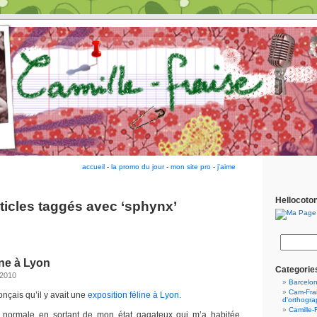
accueil
-
la promo du jour
-
mon site pro
-
j'aime
Hellocoto
ticles taggés avec ‘sphynx’
ine à Lyon
Categorie
 2010
Barcelo
Cam-Frai
nonçais qu’il y avait une
exposition féline à Lyon.
d'orthogr
Camille-
e normale en sortant de mon état gagateux qui m’a habitée