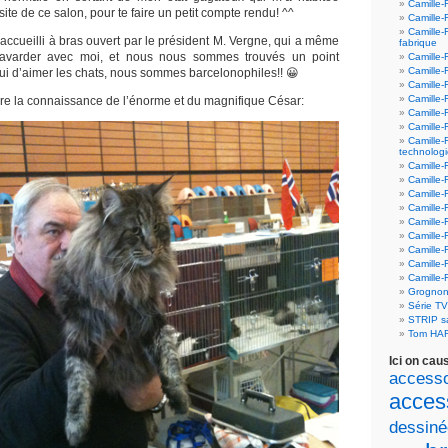
Camille-
ite de ce salon, pour te faire un petit compte rendu! ^^
Camille-
Camille-
é accueilli à bras ouvert par le président M. Vergne, qui a même
fabrique
bavarder avec moi, et nous nous sommes trouvés un point
Camille-
Camille-
i d’aimer les chats, nous sommes barcelonophiles!! 😀
Camille-
Camille-F
faire la connaissance de l’énorme et du magnifique César:
Camille-
Camille-
Camille-
technolog
Camille-
Camille-
Camille-
Camille-F
Camille-
Camille-F
Camille-F
Camille-
Camille-
Grognon
Série T
STRIP 
Tom HA
Ici on cau
accesso
acces
dessiné