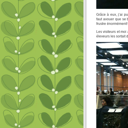
Grâce à eux, j’ai p
faut avouer que se 
frustre énormément!
Les visiteurs et moi
éleveurs les sortait 