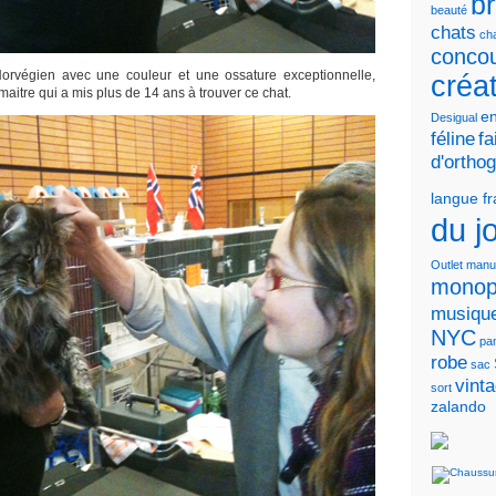
b
beauté
chats
cha
conco
rvégien avec une couleur et une ossature exceptionnelle,
créa
maitre qui a mis plus de 14 ans à trouver ce chat.
en
Desigual
féline
fa
d'ortho
langue f
du j
Outlet
manu
monop
musiqu
NYC
pa
robe
sac
vint
sort
zalando