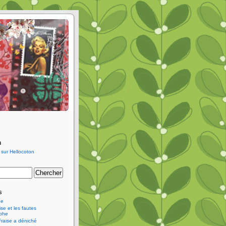
n
s
ne
se et les fautes
aphe
Fraise a déniché