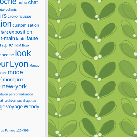
roche
chat
bébé
tte
collants
urs
croix-rousse
tion
customisation
exposition
fant
it-main
faute
faute
graphe
H&M
Ibiza
look
rançaise
our
Lyon
Mango
mode
cure
'
monoprix
new-york
e
ntalon
personnalisation
Stradivarius
tirage au
age
voyage
Wendy