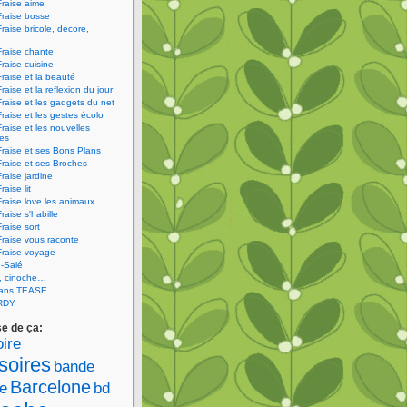
Fraise aime
Fraise bosse
Fraise bricole, décore,
Fraise chante
Fraise cuisine
Fraise et la beauté
raise et la reflexion du jour
Fraise et les gadgets du net
Fraise et les gestes écolo
Fraise et les nouvelles
ies
Fraise et ses Bons Plans
Fraise et ses Broches
Fraise jardine
raise lit
Fraise love les animaux
raise s'habille
raise sort
Fraise vous raconte
Fraise voyage
-Salé
V, cinoche…
sans TEASE
RDY
se de ça:
ire
soires
bande
Barcelone
e
bd