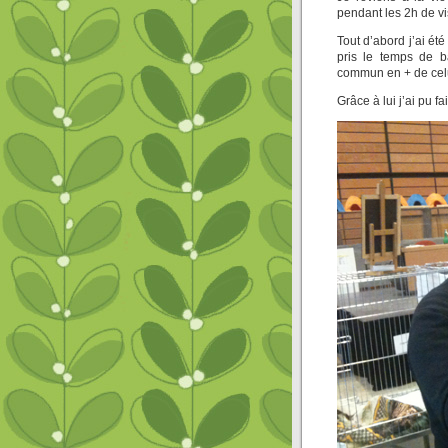
pendant les 2h de vis
Tout d’abord j’ai ét
pris le temps de 
commun en + de celu
Grâce à lui j’ai pu 