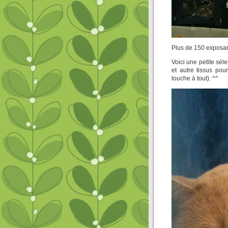
Plus de 150 exposants
Voici une petite séle
et autre tissus pou
touche à tout). ^^