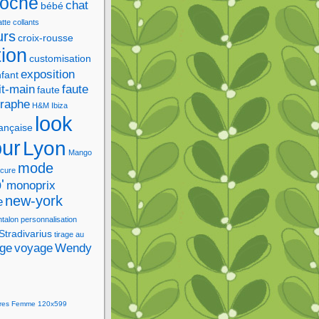
roche
chat
bébé
tte
collants
urs
croix-rousse
tion
customisation
exposition
fant
it-main
faute
faute
graphe
H&M
Ibiza
look
rançaise
our
Lyon
Mango
mode
cure
'
monoprix
new-york
e
ntalon
personnalisation
Stradivarius
tirage au
age
voyage
Wendy