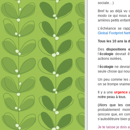
sociale…)
Bref tu as déjà vu 
modo ce qui nous at
arrières petits enfan
L’échéance se ra
Global Footprint Ne
Tous les 10 ans la 
Des
dispositions 
l’
écologie
devrait ê
actions isolées,
l’
écologie
ne devrait
seule chose qui nous
Un peu comme les a
on se trompe vraime
Il y a une
urgence 
notre peau à tous.
(Alors que les conf
probablement mo
(encore que, en con
s’autodétruire bien 
Je te laisse je dois a