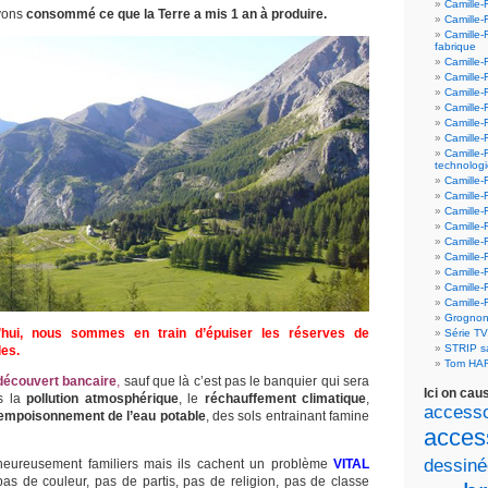
Camille-
avons
consommé ce que la Terre a mis 1 an à produire.
Camille-
Camille-
fabrique
Camille-
Camille-
Camille-
Camille-F
Camille-
Camille-
Camille-
technolog
Camille-
Camille-
Camille-
Camille-F
Camille-
Camille-F
Camille-F
Camille-
Camille-
Grognon
d’hui, nous sommes en train d’épuiser les réserves de
Série T
STRIP 
les.
Tom HA
découvert bancaire
,
sauf que là c’est pas le banquier qui sera
Ici on cau
is la
pollution atmosphérique
, le
réchauffement climatique
,
accesso
 empoisonnement de l’eau potable
,
des sols entrainant famine
acces
dessiné
eureusement familiers mais ils cachent un problème
VITAL
pas de couleur, pas de partis, pas de religion, pas de classe