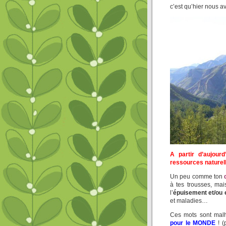
c’est qu’hier nous 
A partir d’aujour
ressources naturel
Un peu comme ton
à tes trousses, ma
l’
épuisement
et/ou
et maladies…
Ces mots sont malh
pour le MONDE
! (