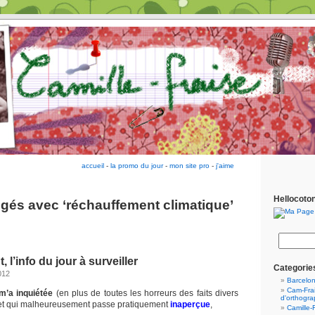
accueil
-
la promo du jour
-
mon site pro
-
j'aime
Hellocoto
ggés avec ‘réchauffement climatique’
l’info du jour à surveiller
Categorie
012
Barcelo
Cam-Frai
 m’a inquiétée
(en plus de toutes les horreurs des faits divers
d'orthogr
 et qui malheureusement passe pratiquement
inaperçue
,
Camille-