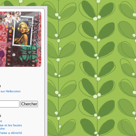
n
s
ne
se et les fautes
aphe
Fraise a déniché