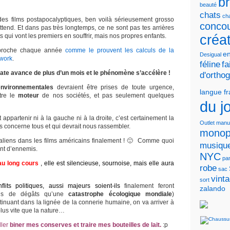
b
beauté
chats
cha
des films postapocalyptiques, ben voilà sérieusement grosso
conco
tend. Et dans pas très longtemps, ce ne sont pas tes arrières
ts qui vont les premiers en souffrir, mais nos propres enfants.
créa
pproche chaque année
comme le prouvent les calculs de la
en
Desigual
twork
.
féline
fa
date avance de plus d’un mois et le phénomène s’accélère !
d'ortho
environnementales
devraient être prises de toute urgence,
langue f
tre le
moteur
de nos sociétés, et pas seulement quelques
du j
 appartenir ni à la gauche ni à la droite, c’est certainement la
Outlet
manu
 concerne tous et qui devrait nous rassembler.
monop
liens dans les films américains finalement ! 🙂 Comme quoi
musiqu
nt d’ennemis.
NYC
pa
au long cours
, elle est silencieuse, sournoise, mais elle aura
robe
sac
vint
sort
lits politiques, aussi majeurs soient-ils
finalement feront
zalando
ins de dégâts qu’une
catastrophe écologique mondiale
)
tinuant dans la lignée de la connerie humaine, on va arriver à
plus vite que la nature…
ller
biner mes conserves et traire mes bouteilles de lait.
:p