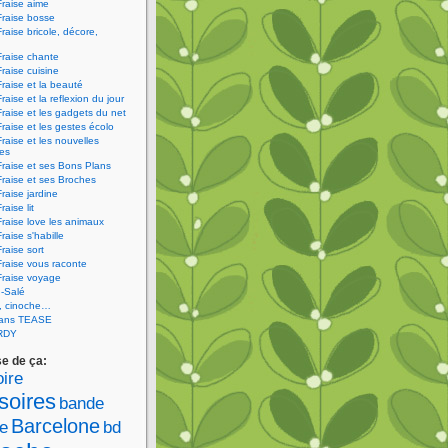
Fraise aime
Fraise bosse
Fraise bricole, décore,
Fraise chante
Fraise cuisine
Fraise et la beauté
raise et la reflexion du jour
Fraise et les gadgets du net
Fraise et les gestes écolo
Fraise et les nouvelles
ies
Fraise et ses Bons Plans
Fraise et ses Broches
Fraise jardine
raise lit
Fraise love les animaux
raise s'habille
raise sort
Fraise vous raconte
Fraise voyage
-Salé
V, cinoche…
sans TEASE
RDY
se de ça:
ire
soires
bande
Barcelone
e
bd