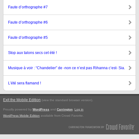
Faute d’orthographe #7
Faute d’orthographe #6
Faute d’orthographe #5
Stop aux talons secs cet été !
Musique à voir : “Chandelier” de -non ce n’est pas Rihanna c’est- Sia.
L’été sera flamand !
Exit the Mobile Edition
.
(view the standard browser version)
Proudly powered by
WordPress
and
Carrington
.
Log in
WordPress Mobile Edition
available from Crowd Favorite.