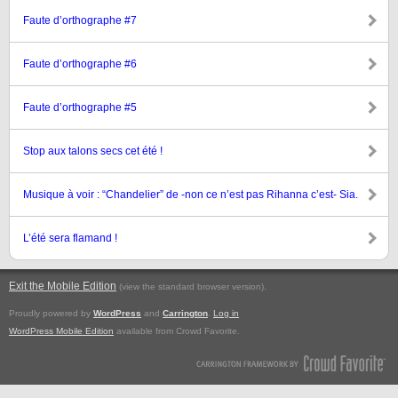
Faute d’orthographe #7
Faute d’orthographe #6
Faute d’orthographe #5
Stop aux talons secs cet été !
Musique à voir : “Chandelier” de -non ce n’est pas Rihanna c’est- Sia.
L’été sera flamand !
Exit the Mobile Edition
.
(view the standard browser version)
Proudly powered by
WordPress
and
Carrington
.
Log in
WordPress Mobile Edition
available from Crowd Favorite.