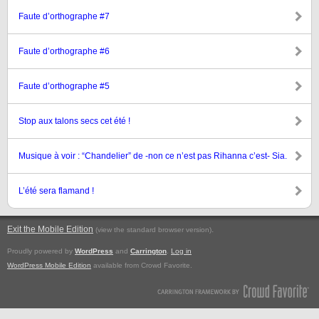
Faute d’orthographe #7
Faute d’orthographe #6
Faute d’orthographe #5
Stop aux talons secs cet été !
Musique à voir : “Chandelier” de -non ce n’est pas Rihanna c’est- Sia.
L’été sera flamand !
Exit the Mobile Edition
.
(view the standard browser version)
Proudly powered by
WordPress
and
Carrington
.
Log in
WordPress Mobile Edition
available from Crowd Favorite.